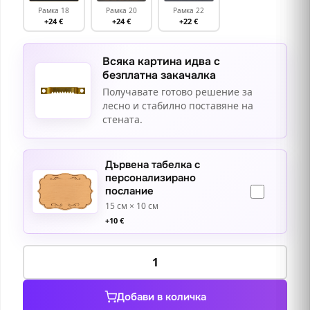
Рамка 18
Рамка 20
Рамка 22
+24 €
+24 €
+22 €
Всяка картина идва с
безплатна закачалка
Получавате готово решение за
лесно и стабилно поставяне на
стената.
Дървена табелка с
персонализирано
послание
15 см × 10 см
+
10
€
количество
за
Риболовно
Добави в количка
пристанище