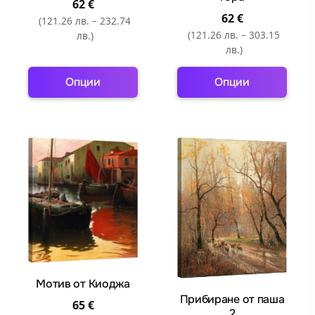
62
€
page
page
62
€
(121.26 лв. – 232.74
(121.26 лв. – 303.15
лв.)
лв.)
Опции
Опции
This
This
product
product
has
has
multiple
multiple
variants.
variants.
The
The
options
options
may
may
be
be
chosen
chosen
on
on
Мотив от Киоджа
the
the
Прибиране от паша
65
€
2