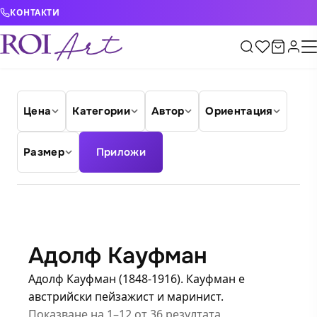
Skip to content
КОНТАКТИ
Цена
Категории
Автор
Ориентация
Размер
Приложи
Адолф Кауфман
Адолф Кауфман (1848-1916). Кауфман е
австрийски пейзажист и маринист.
Показване на 1–12 от 36 резултата