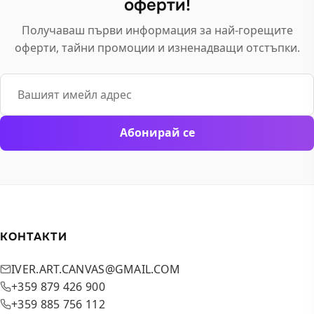
product
оферти!
product
page
page
Получаваш първи информация за най-горещите
оферти, тайни промоции и изненадващи отстъпки.
Email
Абонирай се
КОНТАКТИ
IVER.ART.CANVAS@GMAIL.COM
+359 879 426 900
+359 885 756 112