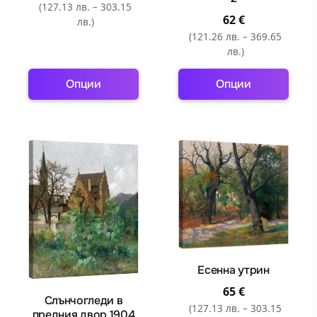
product
product
(127.13 лв. – 303.15
page
page
62
€
лв.)
(121.26 лв. – 369.65
лв.)
Опции
Опции
This
This
product
product
has
has
multiple
multiple
variants.
variants.
The
The
options
options
may
may
be
be
chosen
chosen
Есенна утрин
on
on
65
€
Слънчогледи в
the
the
(127.13 лв. – 303.15
предния двор 1904