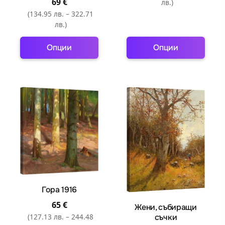
69
€
лв.)
(134.95 лв. – 322.71
лв.)
Опции
Опции
This
This
product
product
has
has
multiple
multiple
variants.
variants.
The
The
options
options
may
may
be
be
chosen
chosen
Гора 1916
on
on
the
the
65
€
Жени, събиращи
product
product
(127.13 лв. – 244.48
съчки