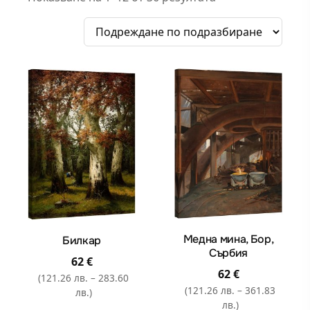
Медна мина, Бор,
Билкар
Сърбия
62
€
62
€
(121.26 лв. – 283.60
(121.26 лв. – 361.83
лв.)
лв.)