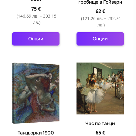
гробище в Гойзерн
75
€
62
€
(146.69 лв. – 303.15
(121.26 лв. – 232.74
лв.)
лв.)
Опции
Опции
This
This
product
product
has
has
multiple
multiple
variants.
variants.
The
The
options
options
may
may
be
be
chosen
chosen
Час по танци
on
on
the
the
65
€
Танцьорки 1900