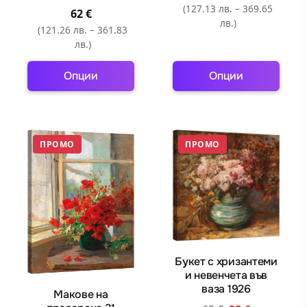
product
product
(127.13 лв. – 369.65
62
€
лв.)
page
page
(121.26 лв. – 361.83
лв.)
Опции
Опции
This
This
product
product
has
has
ПРОМО
ПРОМО
multiple
multiple
variants.
variants.
The
The
options
options
may
may
be
be
chosen
chosen
Букет с хризантеми
on
on
и невенчета във
the
the
ваза 1926
Макове на
product
product