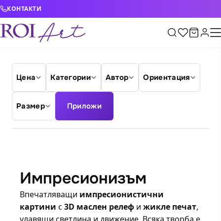
Skip to content
КОНТАКТИ
Цена
Категории
Автор
Ориентация
Размер
Приложи
Импресионизъм
Впечатляващи
импресионистични
картини
с
3D маслен релеф
и
жикле печат
,
улавящи светлина и движение. Всяка творба е