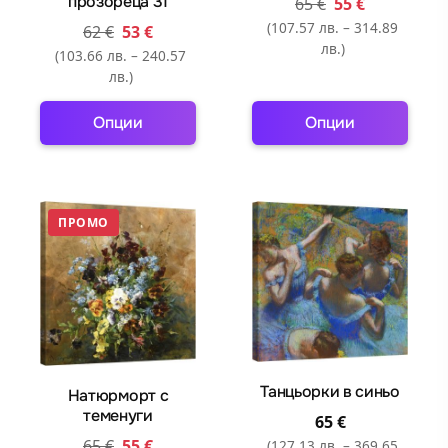
прозореца 31
65
€
55
€
page
page
(107.57 лв. – 314.89
62
€
53
€
лв.)
(103.66 лв. – 240.57
лв.)
Опции
Опции
This
This
product
product
has
has
ПРОМО
multiple
multiple
variants.
variants.
The
The
options
options
may
may
be
be
chosen
chosen
Танцьорки в синьо
Натюрморт с
on
on
теменуги
65
€
the
the
65
€
55
€
(127.13 лв. – 369.65