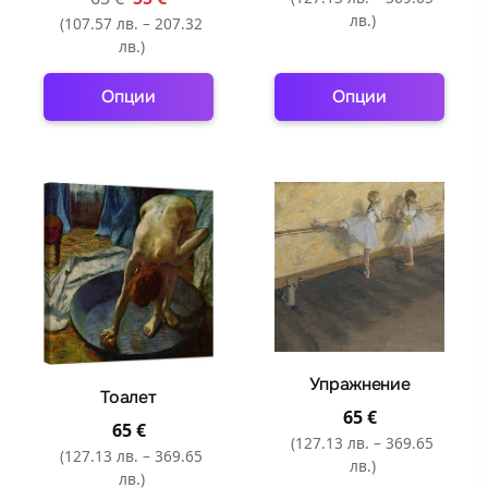
product
product
лв.)
(107.57 лв. – 207.32
page
page
лв.)
Опции
Опции
This
This
product
product
has
has
multiple
multiple
variants.
variants.
The
The
options
options
may
may
be
be
chosen
chosen
Упражнение
Тоалет
on
on
65
€
65
€
the
the
(127.13 лв. – 369.65
(127.13 лв. – 369.65
product
product
лв.)
лв.)
page
page