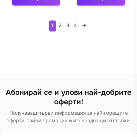
This
This
product
product
has
has
1
2
3
4
→
multiple
multiple
variants.
variants.
The
The
options
options
may
may
be
be
chosen
chosen
on
on
Абонирай се и улови най-добрите
the
the
product
оферти!
product
page
page
Получаваш първи информация за най-горещите
оферти, тайни промоции и изненадващи отстъпки.
Email