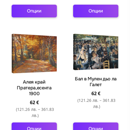
Опции
Опции
This
This
product
product
has
has
multiple
multiple
variants.
variants.
The
The
options
options
may
may
be
be
Бал в Мулен дьо ла
Алея край
Галет
chosen
chosen
Пратера,есента
on
on
62
€
1900
the
the
(121.26 лв. – 361.83
62
€
лв.)
product
product
(121.26 лв. – 361.83
page
page
лв.)
Опции
Опции