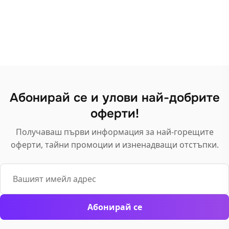
product
has
multiple
variants.
The
options
may
Абонирай се и улови най-добрите
be
оферти!
chosen
on
Получаваш първи информация за най-горещите
the
оферти, тайни промоции и изненадващи отстъпки.
product
page
Email
Абонирай се