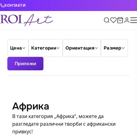
Skip to content
КОНТАКТИ
Цена
Категории
Ориентация
Размер
Приложи
Африка
В тази категория „Африка“, можете да
разгледате различни творби с африкански
привкус!