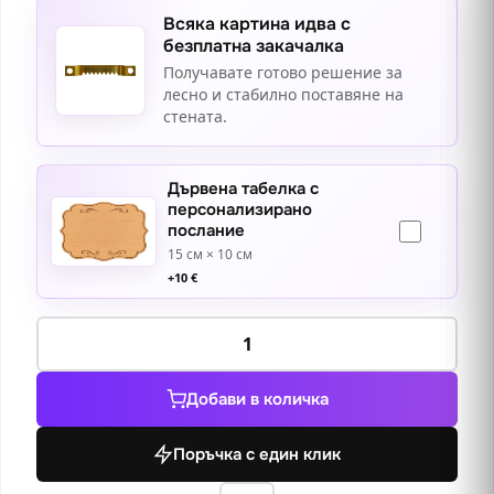
Всяка картина идва с
безплатна закачалка
Получавате готово решение за
лесно и стабилно поставяне на
стената.
Дървена табелка с
персонализирано
послание
15 см × 10 см
+
10
€
количество
за
След
Добави в количка
вечерната
служба
Поръчка с един клик