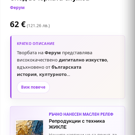
Ферум
62
€
(121.26 лв.)
КРАТКО ОПИСАНИЕ
Творбата на
Ферум
представлява
висококачествено
дигитално изкуство
,
вдъхновено от
българската
история
,
културното
наследство
,
традициите
и
Виж повече
автентичния
народен бит
. Чрез съчетание
на
изкуствен интелект
, професионална
дигитална обработка и прецизна ръчна
намеса, авторът създава впечатляваща
РЪЧНО НАНЕСЕН МАСЛЕН РЕЛЕФ
композиция с изключителен реализъм,
Репродукции с техника
богати детайли и завладяваща атмосфера.
ЖИКЛЕ
Техниката ни
Жикле
гарантира ярки
Нашите картини не са принт, те