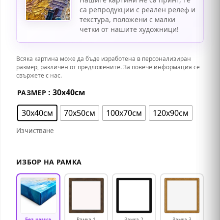
и
дълготрайни цветове
, придавайки
са репродукции с реален релеф и
уникален и автентичен облик на
текстура, положени с малки
четки от нашите художници!
творбата.
Картината е опъната
върху
стабилна подрамка
и е готова за
окачване, като се предлага с богат избор
Всяка картина може да бъде изработена в персонализиран
от
декоративни рамки
, подходящи за
размер, различен от предложените. За повече информация се
свържете с нас.
различни интериорни стилове.
: 30х40см
РАЗМЕР
30х40см
70х50см
100х70см
120х90см
Изчистване
ИЗБОР НА РАМКА
Без рамка
Рамка 1
Рамка 2
Рамка 3