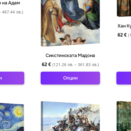
 на Адам
ay
may
be
– 467.44 лв.)
osen
chosen
Хан К
n
on
e
the
62
€
(
oduct
product
ge
page
Сикстинската Мадона
62
€
(121.26 лв. – 361.83 лв.)
и
Опции
is
This
oduct
product
s
has
ltiple
multiple
riants.
variants.
e
The