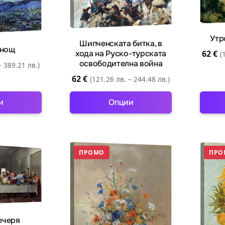
tions
options
ay
may
be
osen
chosen
Утр
Шипченската битка, в
 нощ
n
on
62
€
хода на Руско-турската
(
e
the
освободителна война
– 389.21 лв.)
oduct
product
62
€
(121.26 лв. – 244.48 лв.)
ge
page
и
Опции
is
This
oduct
product
s
has
ПРОМО
ПРО
ltiple
multiple
riants.
variants.
e
The
tions
options
ay
may
be
ечеря