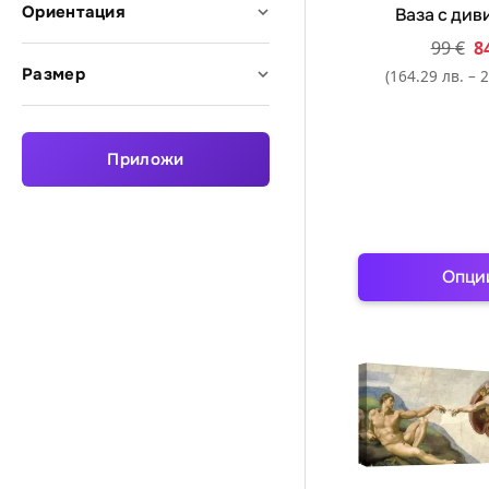
Ориентация
Ваза с див
99
€
8
Размер
(164.29 лв. – 2
Приложи
Опци
Th
pr
ha
mu
va
Th
op