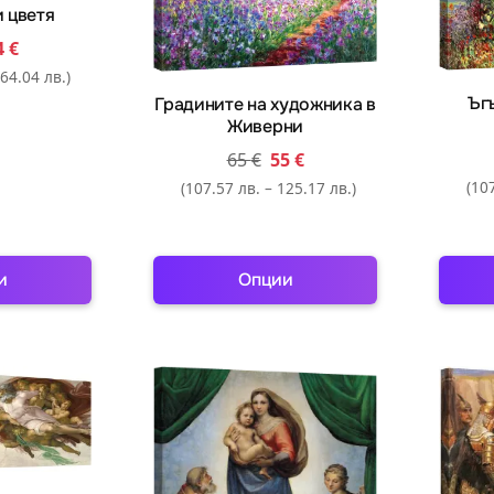
и цветя
4
€
64.04 лв.)
Ъгъ
Градините на художника в
Живерни
65
€
55
€
(107
(107.57 лв. – 125.17 лв.)
и
Опции
is
This
oduct
product
s
has
ltiple
multiple
riants.
variants.
e
The
tions
options