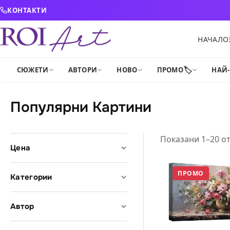
Skip to content
КОНТАКТИ
НАЧАЛО
🏷️
СЮЖЕТИ
АВТОРИ
НОВО
ПРОМО
НАЙ
Популярни Картини
Показани 1–20 от
Цена
ПРОМО
Категории
Автор