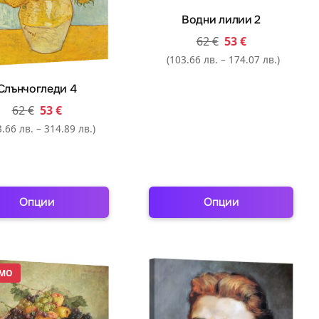
chosen
chosen
Водни лилии 2
on
on
62
€
53
€
the
the
(103.66 лв. – 174.07 лв.)
product
product
page
page
Слънчогледи 4
62
€
53
€
.66 лв. – 314.89 лв.)
Опции
Опции
This
This
product
product
has
has
МО
multiple
multiple
variants.
variants.
The
The