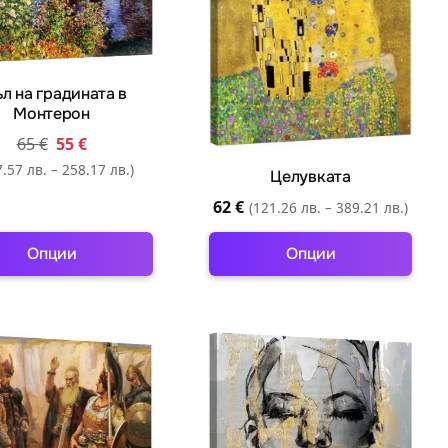
л на градината в
Монтерон
65
€
55
€
.57 лв. – 258.17 лв.)
Целувката
62
€
(121.26 лв. – 389.21 лв.)
Опции
Опции
This
This
product
product
has
has
multiple
multiple
variants.
variants.
The
The
options
options