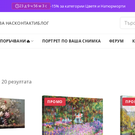
-15% за категории Цветя и Натюрморти
23 д 9 ч 56 м 2 с
Produ
ЗА НАС
КОНТАКТИ
БЛОГ
search
🔥
-ПОРЪЧВАНИ
ПОРТРЕТ ПО ВАША СНИМКА
ФЕРУМ
К
 20 резултата
ПРОМО
ПРО