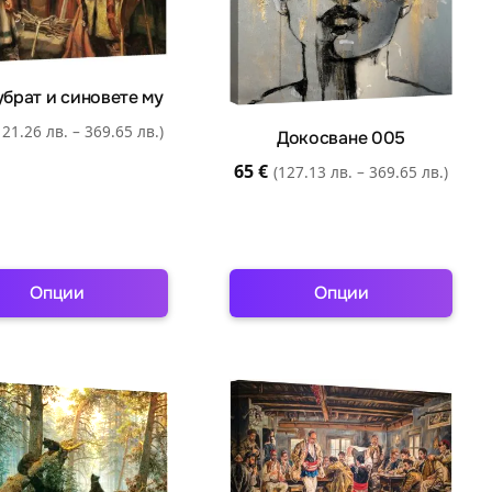
may
may
be
be
chosen
chosen
убрат и синовете му
on
on
the
the
121.26 лв. – 369.65 лв.)
Докосване 005
product
product
65
€
(127.13 лв. – 369.65 лв.)
page
page
Опции
Опции
This
This
product
product
has
has
multiple
multiple
variants.
variants.
The
The