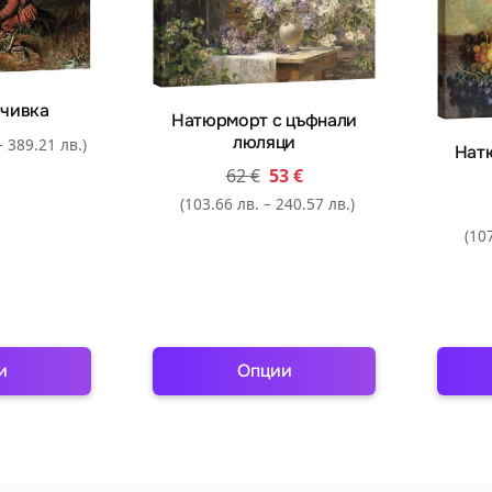
tions
options
ay
may
be
osen
chosen
очивка
Натюрморт с цъфнали
n
on
люляци
– 389.21 лв.)
Нат
e
the
62
€
53
€
oduct
product
(103.66 лв. – 240.57 лв.)
ge
page
(107
и
Опции
is
This
oduct
product
s
has
ltiple
multiple