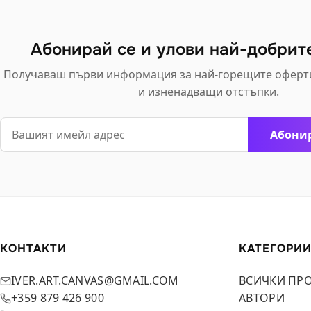
va
Th
Абонирай се и улови най-добрит
op
m
Получаваш първи информация за най-горещите оферт
be
и изненадващи отстъпки.
ch
o
Email
Абонир
th
pr
pa
КОНТАКТИ
КАТЕГОРИ
IVER.ART.CANVAS@GMAIL.COM
ВСИЧКИ ПР
+359 879 426 900
АВТОРИ