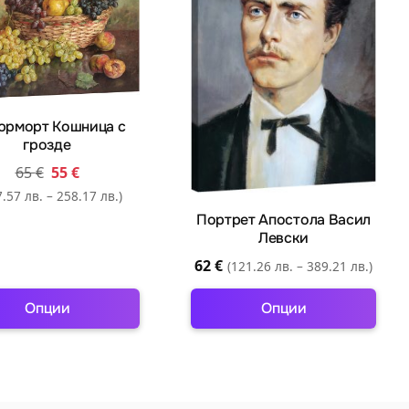
options
options
may
may
be
be
chosen
chosen
on
on
юрморт Кошница с
the
the
грозде
product
product
65
€
55
€
page
page
.57 лв. – 258.17 лв.)
Портрет Апостола Васил
Левски
62
€
(121.26 лв. – 389.21 лв.)
Опции
Опции
This
This
product
product
has
has
multiple
multiple