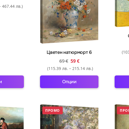
osen
chosen
– 467.44 лв.)
n
on
e
the
oduct
product
ge
page
Цветен натюрморт 6
(103
69
€
59
€
(115.39 лв. – 215.14 лв.)
и
Опции
is
This
oduct
product
s
has
ПРОМО
ПРО
ltiple
multiple
riants.
variants.
e
The