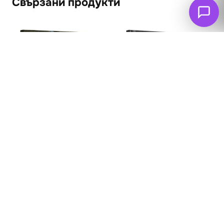
Свързани продукти
Дъждовен Лондон
62
€
(121.26 лв. – 361.83
лв.)
В гората
62
€
(121.26 лв. – 283.60
лв.)