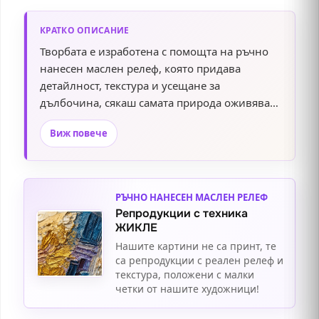
КРАТКО ОПИСАНИЕ
Творбата е изработена с помощта на ръчно
нанесен маслен релеф, която придава
детайлност, текстура и усещане за
дълбочина, сякаш самата природа оживява
пред очите ви. Всяка картина е поставена
Виж повече
върху стабилна подрамка, която гарантира
дълготрайност и здравина. Предлагаме
избор от декоративни рамки, включително
класически и модерни дизайни, които
РЪЧНО НАНЕСЕН МАСЛЕН РЕЛЕФ
подчертават елегантността и стила на
Репродукции с техника
произведението. Добавете този изтънчен
ЖИКЛЕ
акцент към вашия интериор и се насладете
Нашите картини не са принт, те
на красотата и хармонията.
са репродукции с реален релеф и
текстура, положени с малки
четки от нашите художници!