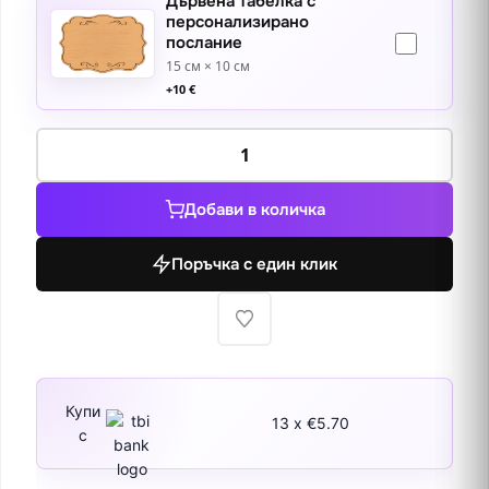
Дървена табелка с
персонализирано
послание
15 см × 10 см
+
10
€
количество
за
Колизеумът,
Добави в количка
Рим
Поръчка с един клик
Купи
13 x €5.70
с