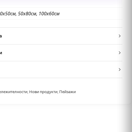
0х50см, 50х80см, 100х60см
а
и
ележителности
,
Нови продукти
,
Пейзажи