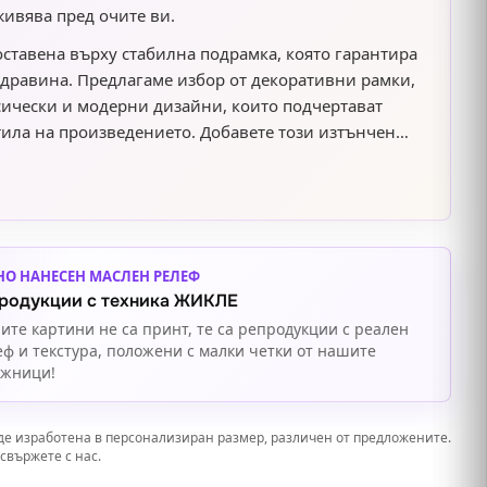
живява пред очите ви.
оставена върху стабилна подрамка, която гарантира
здравина. Предлагаме избор от декоративни рамки,
ически и модерни дизайни, които подчертават
тила на произведението. Добавете този изтънчен
интериор и се насладете на красотата и хармонията.
НО НАНЕСЕН МАСЛЕН РЕЛЕФ
родукции с техника ЖИКЛЕ
ите картини не са принт, те са репродукции с реален
еф и текстура, положени с малки четки от нашите
ожници!
де изработена в персонализиран размер, различен от предложените.
свържете с нас.