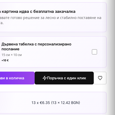
 картина идва с безплатна закачалка
авате готово решение за лесно и стабилно поставяне на
а.
Дървена табелка с персонализирано
послание
15 см × 10 см
+
10
€
ви в количка
Поръчка с един клик
13 x €6.35 (13 x 12.42 BGN)