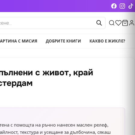
cts
АРТИНА С МИСИЯ
ДОБРИТЕ КНИГИ
КАКВО Е ЖИКЛЕ?
пълнени с живот, край
стердам
тена с помощта на ръчно нанесен маслен релеф,
айлност, текстура и усещане за дълбочина, сякаш