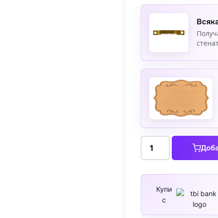
Всяка
Получ
стенат
количество
Доба
за
Домове,
изпълнени
с
Купи
с
живот,
край