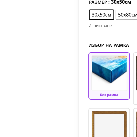
: 30х50см
РАЗМЕР
30х50см
50х80с
Изчистване
ИЗБОР НА РАМКА
Без рамка