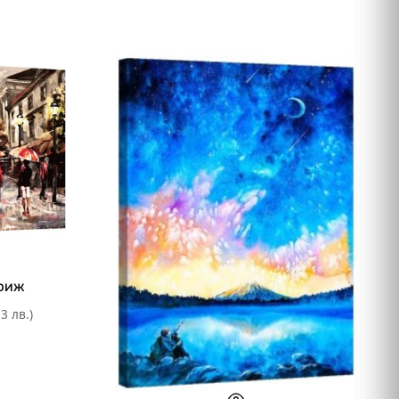
ариж
3 лв.)