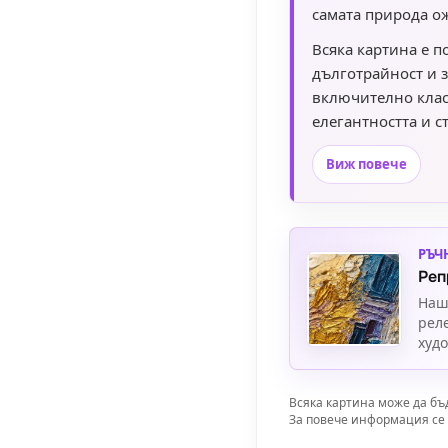
самата природа о
Всяка картина е п
дълготрайност и 
включително клас
елегантността и с
акцент към вашия 
Виж повече
РЪЧ
Реп
Наш
рел
худ
Всяка картина може да бъ
За повече информация се 