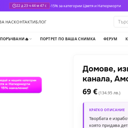
-15% за категории Цветя и Натюрморти
22 д 23 ч 44 м 45 с
Produ
ЗА НАС
КОНТАКТИ
БЛОГ
search
🔥
-ПОРЪЧВАНИ
ПОРТРЕТ ПО ВАША СНИМКА
ФЕРУМ
К
Домове, из
канала, Ам
69
€
(134.95 лв.)
КРАТКО ОПИСАНИЕ
Творбата е израбо
която придава дет