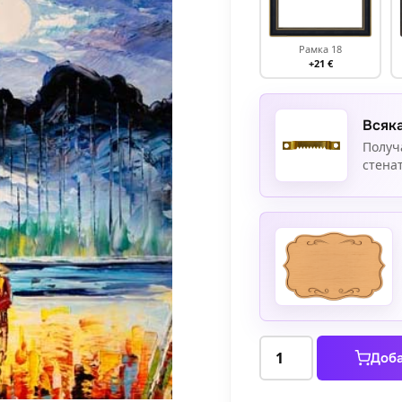
Рамка 18
+21 €
Всяка
Получ
стенат
количество
Доба
за
Разходка