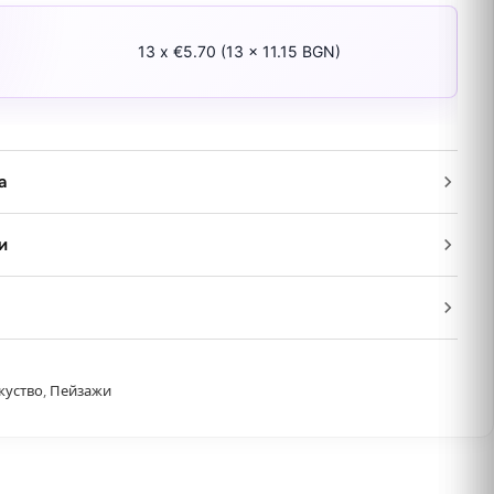
13 x €5.70 (13 x 11.15 BGN)
а
и
куство
,
Пейзажи