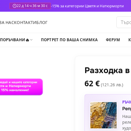
-15% за категории Цветя и Натюрморти
22 д 14 ч 36 м 29 с
Produ
ЗА НАС
КОНТАКТИ
БЛОГ
search
🔥
-ПОРЪЧВАНИ
ПОРТРЕТ ПО ВАША СНИМКА
ФЕРУМ
К
Разходка в
62
€
(121.26 лв.)
РЪЧ
Реп
Наш
рел
худ