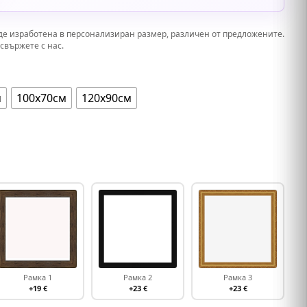
де изработена в персонализиран размер, различен от предложените.
свържете с нас.
м
100х70см
120х90см
Рамка 1
Рамка 2
Рамка 3
+19 €
+23 €
+23 €