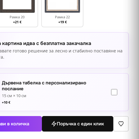
Рамка 20
Рамка 22
+21 €
+19 €
 картина идва с безплатна закачалка
авате готово решение за лесно и стабилно поставяне на
а.
Дървена табелка с персонализирано
послание
15 см × 10 см
+
10
€
ви в количка
Поръчка с един клик