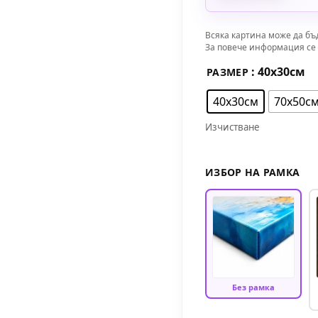
Всяка картина може да бъ
За повече информация се 
: 40х30см
РАЗМЕР
40х30см
70х50с
Изчистване
ИЗБОР НА РАМКА
Без рамка