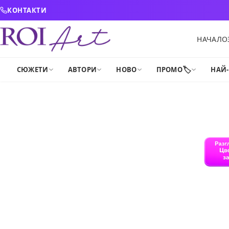
Skip to content
КОНТАКТИ
НАЧАЛО
🏷️
СЮЖЕТИ
АВТОРИ
НОВО
ПРОМО
НАЙ