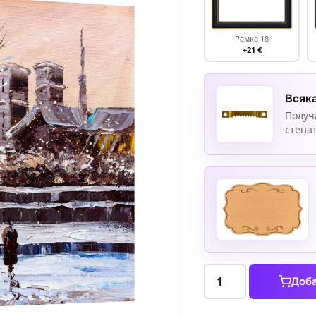
Рамка 18
+21 €
Всяка
Получ
стенат
количество
Доба
за
Зимен