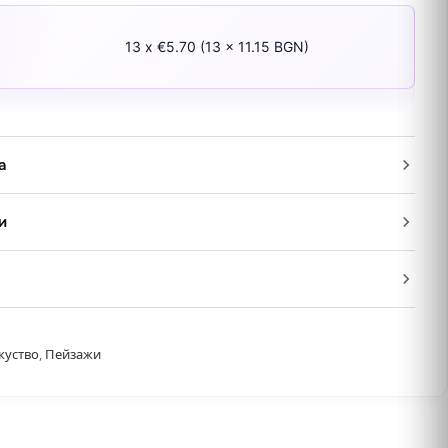
13 x €5.70 (13 x 11.15 BGN)
а
и
куство
,
Пейзажи