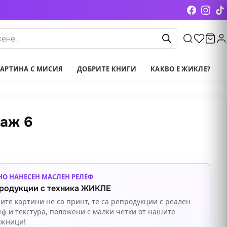
cts
АРТИНА С МИСИЯ
ДОБРИТЕ КНИГИ
КАКВО Е ЖИКЛЕ?
заж 6
НО НАНЕСЕН МАСЛЕН РЕЛЕФ
родукции с техника ЖИКЛЕ
ите картини не са принт, те са репродукции с реален
еф и текстура, положени с малки четки от нашите
ожници!