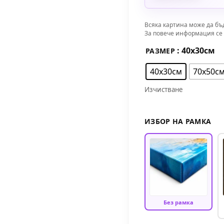
Всяка картина може да бъ
За повече информация се 
: 40х30см
РАЗМЕР
40х30см
70х50с
Изчистване
ИЗБОР НА РАМКА
Без рамка