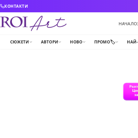
Skip to content
КОНТАКТИ
НАЧАЛО
🏷️
СЮЖЕТИ
АВТОРИ
НОВО
ПРОМО
НАЙ