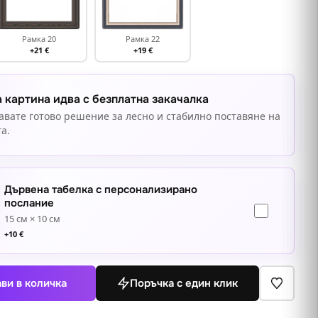
Рамка 20
Рамка 22
+21 €
+19 €
 картина идва с безплатна закачалка
авате готово решение за лесно и стабилно поставяне на
а.
Дървена табелка с персонализирано
послание
15 см × 10 см
+
10
€
ви в количка
Поръчка с един клик