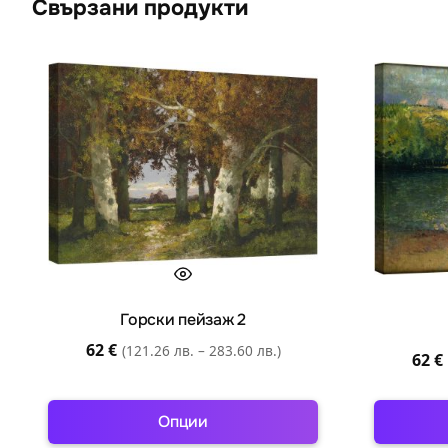
Свързани продукти
Горски пейзаж 2
62
€
(121.26 лв. – 283.60 лв.)
62
€
Опции