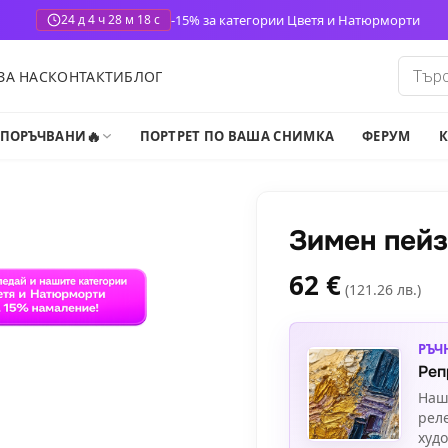
-15% за категории Цветя и Натюрморти
24 д 4 ч 28 м 17 с
Produ
ЗА НАС
КОНТАКТИ
БЛОГ
search
🔥
-ПОРЪЧВАНИ
ПОРТРЕТ ПО ВАША СНИМКА
ФЕРУМ
К
Зимен пей
62
€
(121.26 лв.)
РЪЧ
Реп
Наш
рел
худ