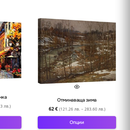
чка
Отминаваща зима
3 лв.)
62
€
(121.26 лв. – 283.60 лв.)
Опции