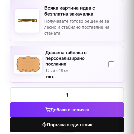
Всяка картина идва с
безплатна закачалка
Получавате готово решение за
лесно и стабилно поставяне на
стената.
Дървена табелка с
персонализирано
послание
15 см × 10 см
+
10
€
количество
за
Сикстинската
Добави в количка
Мадона
Поръчка с един клик