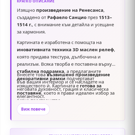
КРАТКО ОПИСАНИЕ
Изящно
произведение на Ренесанса
,
създадено от
Рафаело Санцио
през
1513–
1514 г.
, с внимание към детайла и усещане
за хармония.
Картината е изработена с помощта на
иновативната техника 3D маслен релеф
,
която придава текстура, дълбочина и
реализъм. Всяка творба е поставена върху
стабилна подрамка
, а предлаганите
Внесете това
възвишено произведение
декоративни рамки
подчертават
във вашия интериор и се насладете на
изяществото ѝ. Картината е
готова за
неговата духовност, грация и класическа
поставяне
, което я прави идеален избор за
елегантност.
всяко пространство.
Виж повече