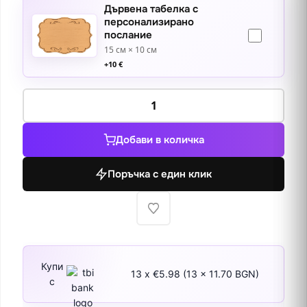
Дървена табелка с
персонализирано
послание
15 см × 10 см
+
10
€
количество
за
Зимни
Добави в количка
къщички
Поръчка с един клик
Купи
13 x €5.98 (13 x 11.70 BGN)
с