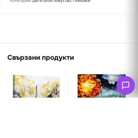
Категории:
Дигитално изкуство
,
Пейзажи
Свързани продукти
Разходка в парка
62
€