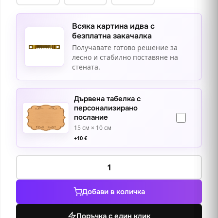
Всяка картина идва с
безплатна закачалка
Получавате готово решение за
лесно и стабилно поставяне на
стената.
Дървена табелка с
персонализирано
послание
15 см × 10 см
+
10
€
количество
за
Зимен
Добави в количка
пейзаж
3
Поръчка с един клик