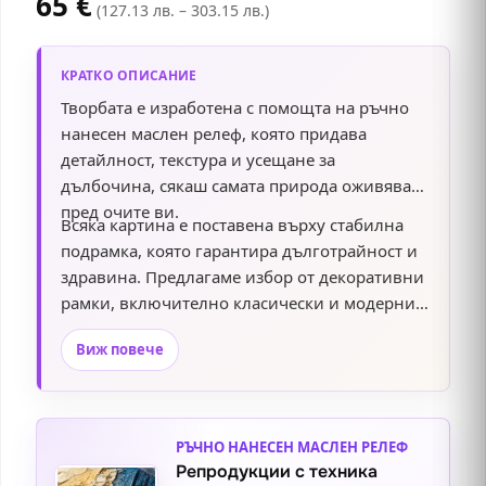
65
€
(127.13 лв. – 303.15 лв.)
КРАТКО ОПИСАНИЕ
Творбата е изработена с помощта на ръчно
нанесен маслен релеф, която придава
детайлност, текстура и усещане за
дълбочина, сякаш самата природа оживява
пред очите ви.
Всяка картина е поставена върху стабилна
подрамка, която гарантира дълготрайност и
здравина. Предлагаме избор от декоративни
рамки, включително класически и модерни
дизайни, които подчертават елегантността и
Виж повече
стила на произведението. Добавете този
изтънчен акцент към вашия интериор и се
насладете на красотата и хармонията.
РЪЧНО НАНЕСЕН МАСЛЕН РЕЛЕФ
Репродукции с техника