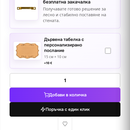
безплатна закачалка
Получавате готово решение за
лесно и стабилно поставяне на
стената.
Дървена табелка с
персонализирано
послание
15 см × 10 см
+
10
€
количество
за
Жена
Добави в количка
с
цвете
Поръчка с един клик
в
косата