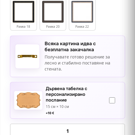
Рамка 18
Рамка 20
Рамка 22
Всяка картина идва с
безплатна закачалка
Получавате готово решение за
лесно и стабилно поставяне на
стената.
Дървена табелка с
персонализирано
послание
15 см × 10 см
+
10
€
количество
за