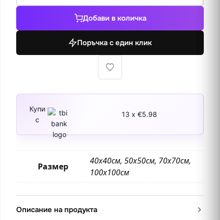
Стария
Добави в количка
град,
Несебър
Поръчка с един клик
Купи
13 x €5.98
с
40х40см, 50х50см, 70х70см,
Размер
100х100см
Описание на продукта