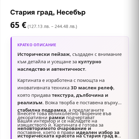
Стария град, Несебър
65
€
(127.13 лв. – 244.48 лв.)
КРАТКО ОПИСАНИЕ
Исторически пейзаж
, създаден с внимание
към детайла и усещане за
културно
наследство и автентичност
.
Картината е изработена с помощта на
иновативната техника
3D маслен релеф
,
която придава
текстура, дълбочина и
реализъм
. Всяка творба е поставена върху
стабилна подрамка
, а предлаганите
Внесете това великолепно творение във
декоративни
рамки
подчертават
вашия интериор и се насладете на
изяществото ѝ. Картината е готова за
неповторимото очарование и
поставяне, което я прави
идеален избор за
историческата красота на Стария град в