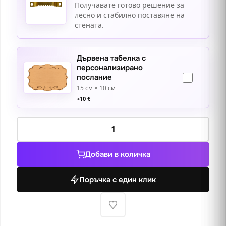
Получавате готово решение за
лесно и стабилно поставяне на
стената.
Дървена табелка с
персонализирано
послание
15 см × 10 см
+
10
€
количество
за
Завръщане
Добави в количка
от
чешмата
Поръчка с един клик