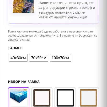
дълготрайни цветове, придавайки уникален
Нашите картини не са принт, те
и автентичен облик на творбата. Картината е
са репродукции с реален релеф и
опъната върху стабилна подрамка и е готова
текстура, положени с малки
четки от нашите художници!
за окачване, като се предлага с богат избор
от декоративни рамки, подходящи за
различни интериорни стилове.
Всяка картина може да бъде изработена в персонализиран
размер, различен от предложените. За повече информация се
свържете с нас.
РАЗМЕР
40х30см
70х50см
100х70см
ИЗБОР НА РАМКА