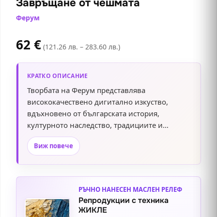
Завръщане от чешмата
Ферум
62
€
(121.26 лв. – 283.60 лв.)
КРАТКО ОПИСАНИЕ
Творбата на Ферум представлява
висококачествено дигитално изкуство,
вдъхновено от българската история,
културното наследство, традициите и
автентичния народен бит. Чрез съчетание на
Виж повече
изкуствен интелект, професионална
дигитална обработка и прецизна ръчна
намеса, авторът създава впечатляваща
композиция с изключителен реализъм,
РЪЧНО НАНЕСЕН МАСЛЕН РЕЛЕФ
богати детайли и завладяваща атмосфера.
Репродукции с техника
Техниката ни Жикле гарантира ярки и
ЖИКЛЕ