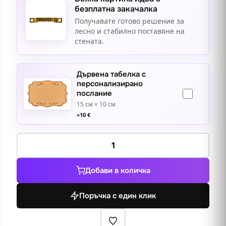
безплатна закачалка
Получавате готово решение за
лесно и стабилно поставяне на
стената.
Дървена табелка с
персонализирано
послание
15 см × 10 см
+
10
€
количество
за
Видение
Добави в количка
в
синьо
Поръчка с един клик