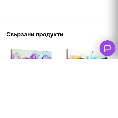
Свързани продукти
Абстракция
Пурпурна магия
Абстракция Цветен
импулс
99
€
(193.63 лв. – 389.21
62
€
лв.)
(121.26 лв. – 389.21