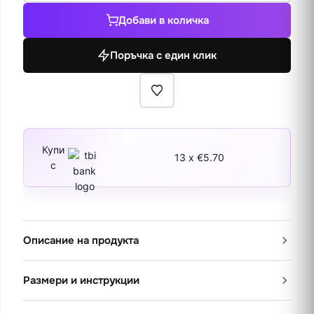
Женско
Добави в количка
лице
Поръчка с един клик
Купи
13 x €5.70
с
Описание на продукта
Размери и инструкции