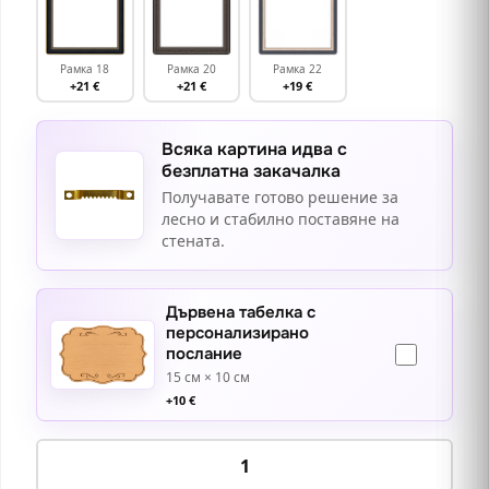
Рамка 18
Рамка 20
Рамка 22
+21 €
+21 €
+19 €
Всяка картина идва с
безплатна закачалка
Получавате готово решение за
лесно и стабилно поставяне на
стената.
Дървена табелка с
персонализирано
послание
15 см × 10 см
+
10
€
количество
за