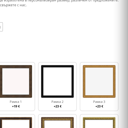
де изработена в персонализиран размер, различен от предложените.
свържете с нас.
м
Рамка 1
Рамка 2
Рамка 3
+19 €
+23 €
+23 €