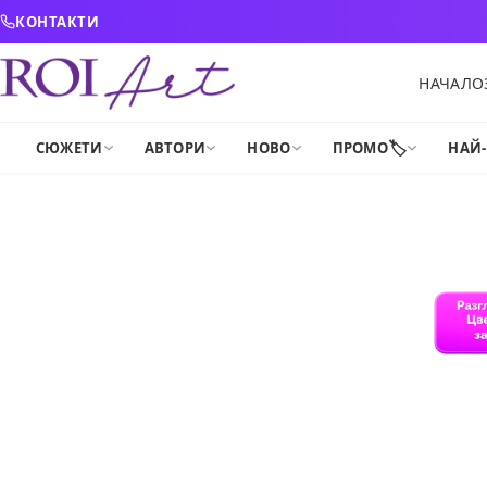
Skip to content
КОНТАКТИ
НАЧАЛО
🏷️
СЮЖЕТИ
АВТОРИ
НОВО
ПРОМО
НАЙ