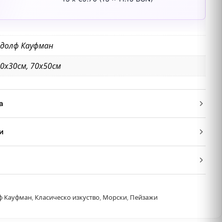
долф Кауфман
0х30см, 70х50см
а
и
ф Кауфман
,
Класическо изкуство
,
Морски
,
Пейзажи