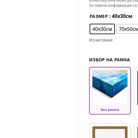
Всяка картина може да бъ
За повече информация се 
: 40х30см
РАЗМЕР
40х30см
70х50с
Изчистване
ИЗБОР НА РАМКА
Без рамка