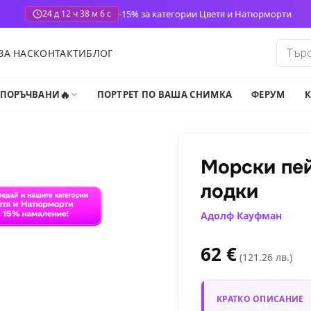
-15% за категории Цветя и Натюрморти
24 д 12 ч 38 м 4 с
Produ
ЗА НАС
КОНТАКТИ
БЛОГ
search
🔥
-ПОРЪЧВАНИ
ПОРТРЕТ ПО ВАША СНИМКА
ФЕРУМ
К
Морски пей
лодки
Адолф Кауфман
62
€
(121.26 лв.)
КРАТКО ОПИСАНИЕ