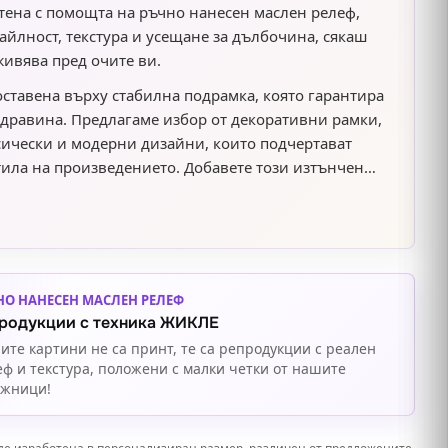
тена с помощта на ръчно нанесен маслен релеф,
айлност, текстура и усещане за дълбочина, сякаш
живява пред очите ви.
оставена върху стабилна подрамка, която гарантира
здравина. Предлагаме избор от декоративни рамки,
ически и модерни дизайни, които подчертават
тила на произведението. Добавете този изтънчен
интериор и се насладете на красотата и хармонията.
НО НАНЕСЕН МАСЛЕН РЕЛЕФ
родукции с техника ЖИКЛЕ
ите картини не са принт, те са репродукции с реален
еф и текстура, положени с малки четки от нашите
ожници!