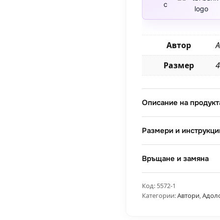
с
много
ветроходни
лодки
Автор
А
Размер
4
Описание на продукт
Размери и инструкци
Връщане и замяна
Код:
5572-1
Категории:
Автори
,
Адол