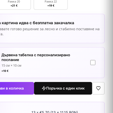
Рамка 20
Рамка 22
+21 €
+19 €
 картина идва с безплатна закачалка
авате готово решение за лесно и стабилно поставяне на
а.
Дървена табелка с персонализирано
послание
15 см × 10 см
+
10
€
ви в количка
Поръчка с един клик
13 x €5.70 (13 x 11.15 BGN)