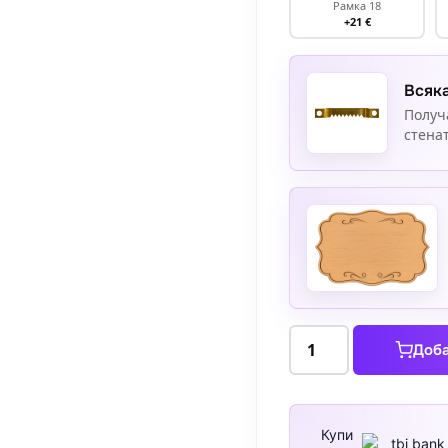
Рамка 18
+21 €
Всяка
Получ
стенат
количество
Доба
за
Морски
пейзаж
с
Купи