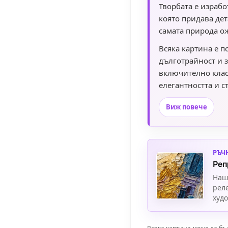
Творбата е израбо
която придава дет
самата природа о
Всяка картина е п
дълготрайност и 
включително клас
елегантността и с
акцент към вашия 
Виж повече
РЪЧ
Реп
Наш
рел
худ