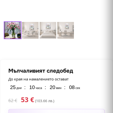
Мълчаливият следобед
До края на намалението остават
25
:
10
:
20
:
07
дни
часа
мин
сек
53
€
62
€
(103.66 лв.)