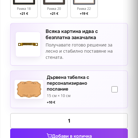
Рамка 18
Рамка 20
Рамка 22
+21 €
+21 €
+19 €
Всяка картина идва с
безплатна закачалка
Получавате готово решение за
лесно и стабилно поставяне на
стената.
Дървена табелка с
персонализирано
послание
15 см × 10 см
+
10
€
количество
за
Мълчаливият
Добави в количка