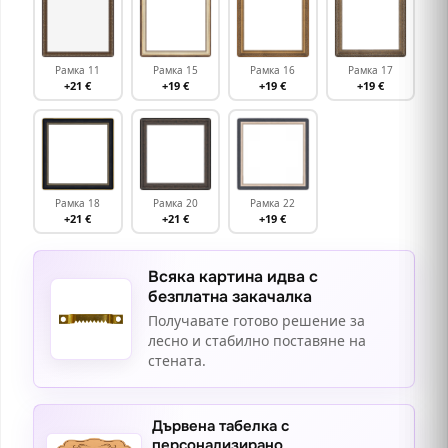
Рамка 11
Рамка 15
Рамка 16
Рамка 17
+21 €
+19 €
+19 €
+19 €
Рамка 18
Рамка 20
Рамка 22
+21 €
+21 €
+19 €
Всяка картина идва с
безплатна закачалка
Получавате готово решение за
лесно и стабилно поставяне на
стената.
Дървена табелка с
персонализирано