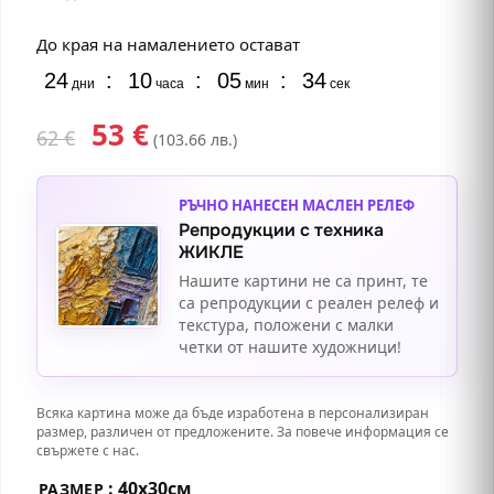
До края на намалението остават
24
:
10
:
05
:
33
дни
часа
мин
сек
53
€
62
€
(103.66 лв.)
РЪЧНО НАНЕСЕН МАСЛЕН РЕЛЕФ
Репродукции с техника
ЖИКЛЕ
Нашите картини не са принт, те
са репродукции с реален релеф и
текстура, положени с малки
четки от нашите художници!
Всяка картина може да бъде изработена в персонализиран
размер, различен от предложените. За повече информация се
свържете с нас.
: 40х30см
РАЗМЕР