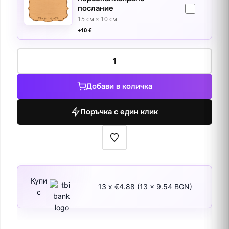
послание
15 см × 10 см
+
10
€
количество
за
Водни
Добави в количка
лилии
1
Поръчка с един клик
Купи
13 x €4.88 (13 x 9.54 BGN)
с