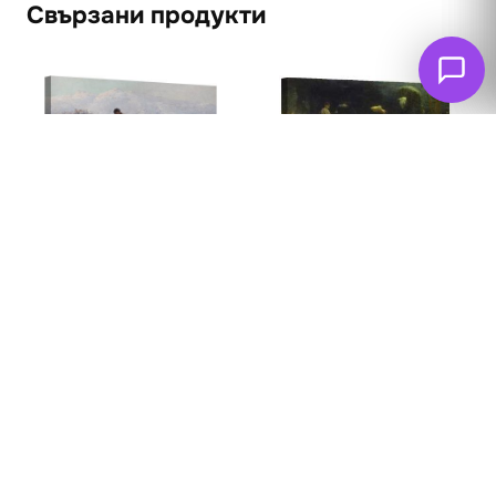
Свързани продукти
Връщане от пазара
1898
62
€
(121.26 лв. – 361.83
лв.)
Садко в подводното
царство
62
€
(121.26 лв. – 283.60
лв.)