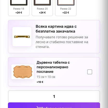
Рамка 18
Рамка 20
Рамка 22
+24 €
+24 €
+22 €
Всяка картина идва с
безплатна закачалка
Получавате готово решение за
лесно и стабилно поставяне на
стената.
Дървена табелка с
персонализирано
послание
15 см × 10 см
+
10
€
количество
за
Композиция