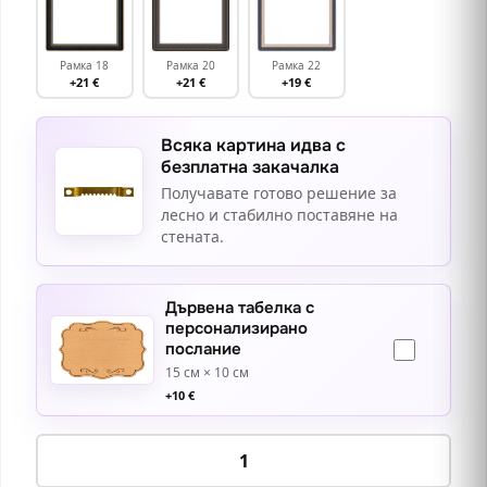
Рамка 18
Рамка 20
Рамка 22
+21 €
+21 €
+19 €
Всяка картина идва с
безплатна закачалка
Получавате готово решение за
лесно и стабилно поставяне на
стената.
Дървена табелка с
персонализирано
послание
15 см × 10 см
+
10
€
количество
за