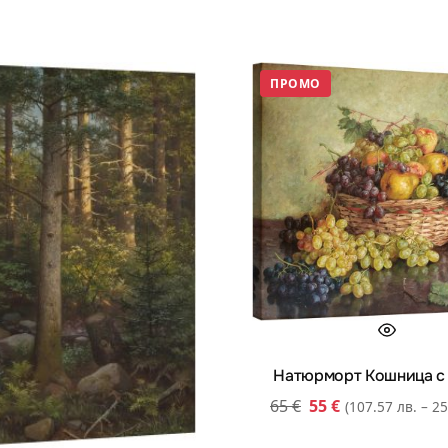
ПРОМО
Натюрморт Кошница с
65
€
55
€
(107.57 лв. – 25