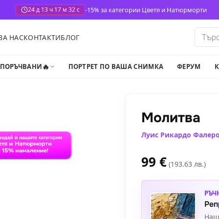
-15% за категории Цветя и Натюрморти
24 д 13 ч 17 м 30 с
Produ
ЗА НАС
КОНТАКТИ
БЛОГ
search
🔥
-ПОРЪЧВАНИ
ПОРТРЕТ ПО ВАША СНИМКА
ФЕРУМ
К
Молитва
Луис Рикардо Фалер
99
€
(193.63 лв.)
РЪЧ
Реп
Наш