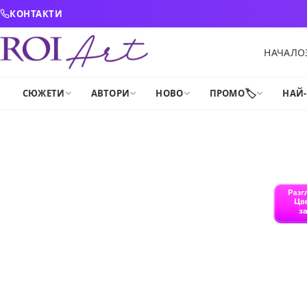
Skip to content
КОНТАКТИ
НАЧАЛО
🏷️
СЮЖЕТИ
АВТОРИ
НОВО
ПРОМО
НАЙ