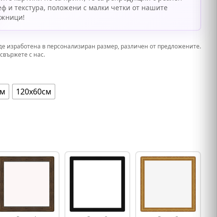
еф и текстура, положени с малки четки от нашите
ожници!
де изработена в персонализиран размер, различен от предложените.
свържете с нас.
см
120х60см