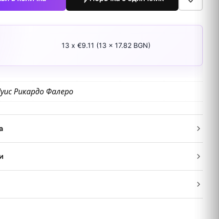
13 x €9.11 (13 x 17.82 BGN)
уис Рикардо Фалеро
а
и