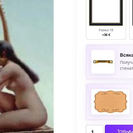
Рамка 18
+36 €
Всяка
Получ
стенат
количество
Доба