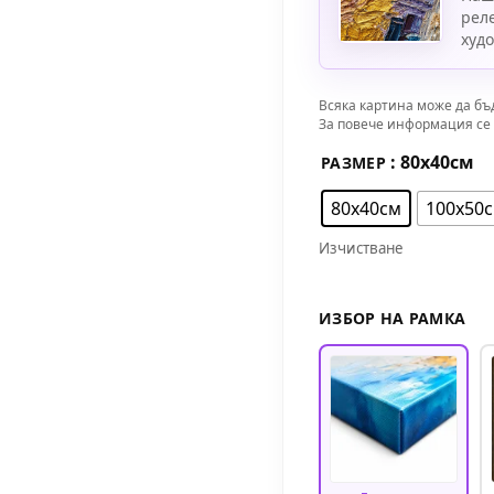
рел
худ
Всяка картина може да бъ
За повече информация се 
: 80х40см
РАЗМЕР
80х40см
100х50
Изчистване
ИЗБОР НА РАМКА