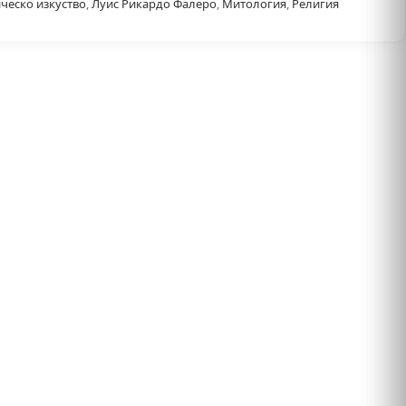
ческо изкуство
,
Луис Рикардо Фалеро
,
Митология
,
Религия