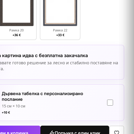
Рамка 20
Рамка 22
+36 €
+33 €
 картина идва с безплатна закачалка
авате готово решение за лесно и стабилно поставяне на
а.
Дървена табелка с персонализирано
послание
15 см × 10 см
+
10
€
ви в количка
Поръчка с един клик