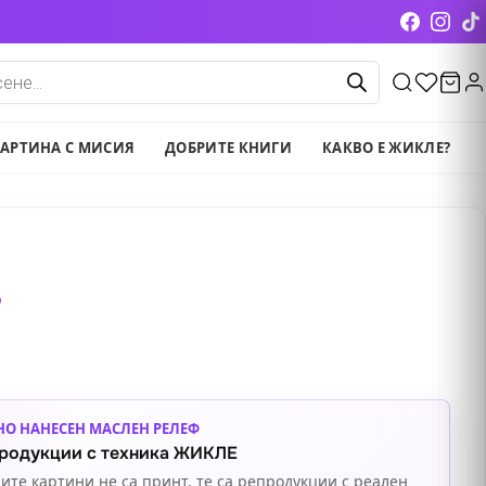
cts
АРТИНА С МИСИЯ
ДОБРИТЕ КНИГИ
КАКВО Е ЖИКЛЕ?
о
НО НАНЕСЕН МАСЛЕН РЕЛЕФ
родукции с техника ЖИКЛЕ
ите картини не са принт, те са репродукции с реален