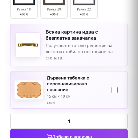
Рамка 18
Рамка 20
Рамка 22
+36 €
+36 €
+33 €
Всяка картина идва с
безплатна закачалка
Получавате готово решение за
лесно и стабилно поставяне на
стената.
Дървена табелка с
персонализирано
послание
15 см × 10 см
+
10
€
количество
за
Фея
Добави в количка