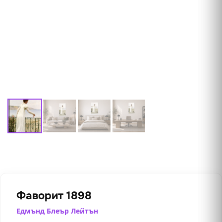
Фаворит 1898
Едмънд Блеър Лейтън