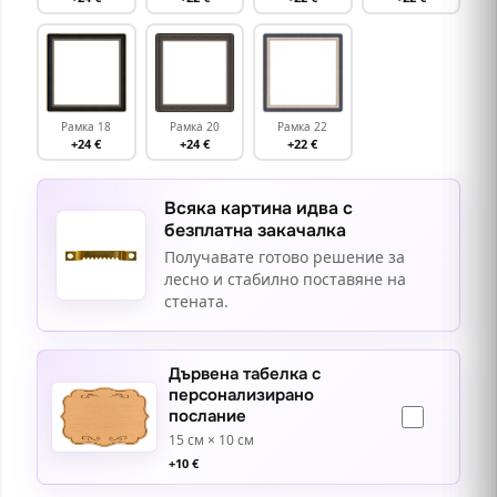
Рамка 18
Рамка 20
Рамка 22
+24 €
+24 €
+22 €
Всяка картина идва с
безплатна закачалка
Получавате готово решение за
лесно и стабилно поставяне на
стената.
Дървена табелка с
персонализирано
послание
15 см × 10 см
+
10
€