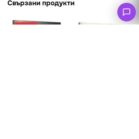
Свързани продукти
ПРОМО
Свети Николай
Натюрморт 4
спасява трима
62
€
53
€
невинни от смърт
(103.66 лв. – 258.17
65
€
лв.)
(127.13 лв. – 303.15
лв.)
Опции
Опции