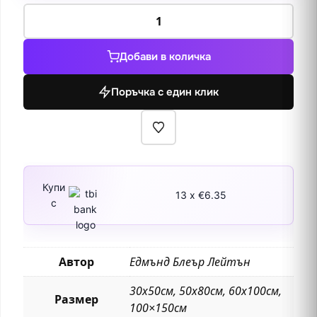
количество
за
Фаворит
Добави в количка
1898
Поръчка с един клик
Купи
13 x €6.35
с
Автор
Едмънд Блеър Лейтън
30х50см, 50х80см, 60х100см,
Размер
100×150см