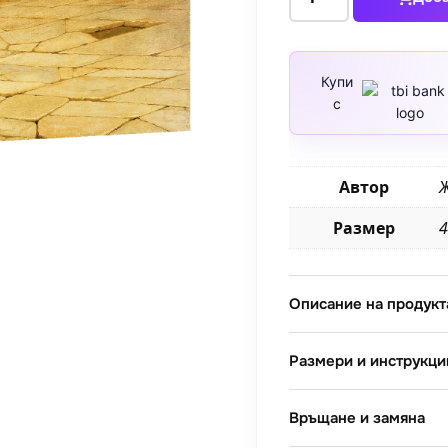
за
Стената
на
плача
Купи
с
Автор
Размер
4
Описание на продукт
Размери и инструкци
Връщане и замяна