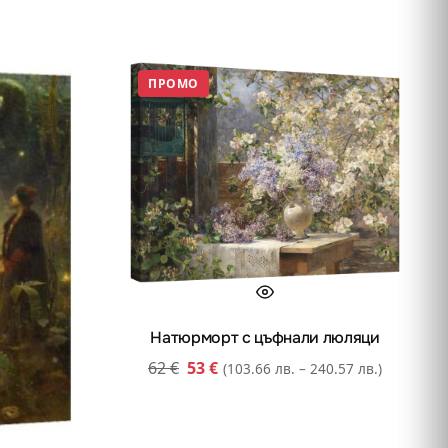
ПРОМО
Натюрморт с цъфнали люляци
62
€
53
€
(103.66 лв. – 240.57 лв.)