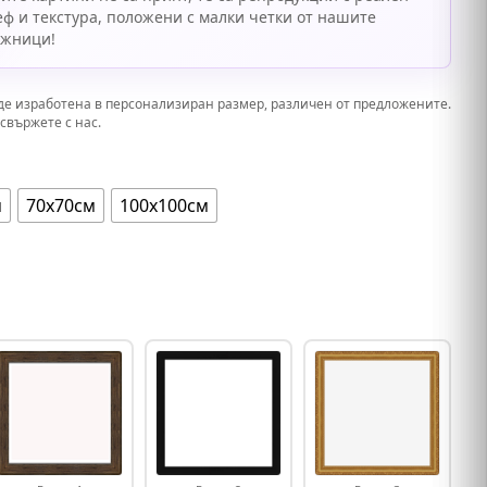
еф и текстура, положени с малки четки от нашите
ожници!
де изработена в персонализиран размер, различен от предложените.
свържете с нас.
м
70х70см
100х100см