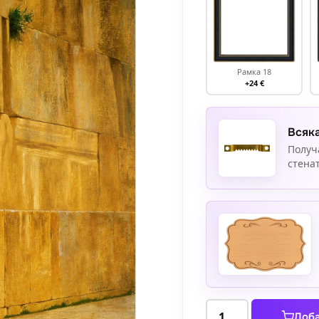
Рамка 18
+24 €
Всяка
Получ
стенат
количество
Доба