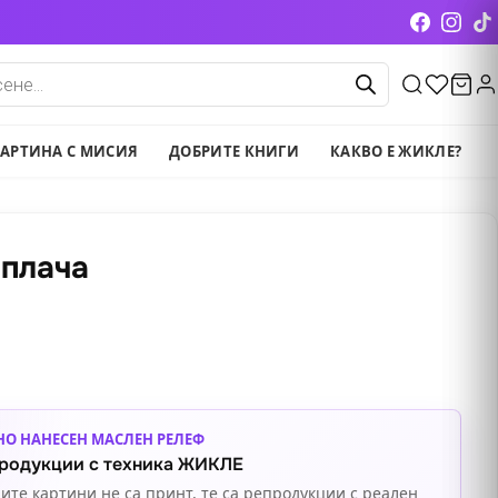
cts
АРТИНА С МИСИЯ
ДОБРИТЕ КНИГИ
КАКВО Е ЖИКЛЕ?
 плача
НО НАНЕСЕН МАСЛЕН РЕЛЕФ
родукции с техника ЖИКЛЕ
ите картини не са принт, те са репродукции с реален