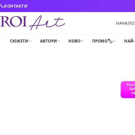
Skip to content
КОНТАКТИ
НАЧАЛО
🏷️
СЮЖЕТИ
АВТОРИ
НОВО
ПРОМО
НАЙ