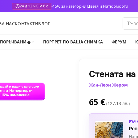
-15% за категории Цветя и Натюрморти
24 д 12 ч 0 м 5 с
Produ
ЗА НАС
КОНТАКТИ
БЛОГ
search
🔥
-ПОРЪЧВАНИ
ПОРТРЕТ ПО ВАША СНИМКА
ФЕРУМ
К
Стената на
Жан-Леон Жером
65
€
(127.13 лв.)
РЪЧ
Реп
Наш