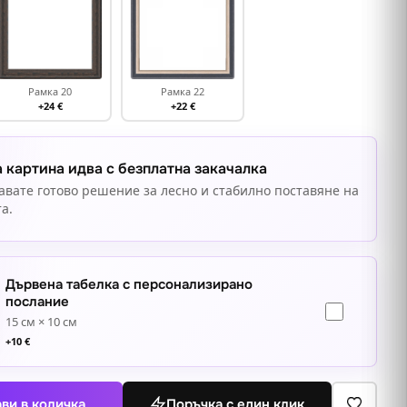
Рамка 20
Рамка 22
+24 €
+22 €
 картина идва с безплатна закачалка
авате готово решение за лесно и стабилно поставяне на
а.
Дървена табелка с персонализирано
послание
15 см × 10 см
+
10
€
ви в количка
Поръчка с един клик