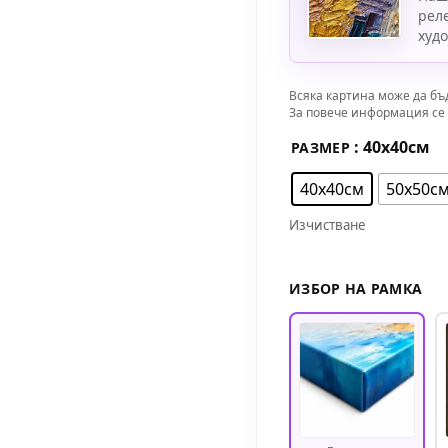
рел
худ
Всяка картина може да бъ
За повече информация се 
: 40х40см
РАЗМЕР
40х40см
50х50с
Изчистване
ИЗБОР НА РАМКА