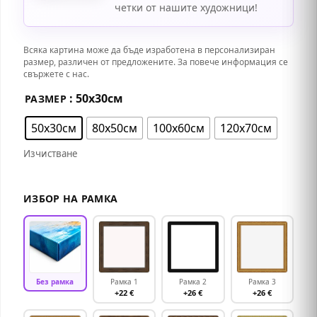
четки от нашите художници!
Всяка картина може да бъде изработена в персонализиран
размер, различен от предложените. За повече информация се
свържете с нас.
: 50х30см
РАЗМЕР
50х30см
80х50см
100х60см
120х70см
Изчистване
ИЗБОР НА РАМКА
Без рамка
Рамка 1
Рамка 2
Рамка 3
+22 €
+26 €
+26 €