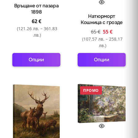
Връщане от пазара
1898
Натюрморт
62
€
Кошница с грозде
(121.26 лв. – 361.83
65
€
55
€
лв.)
(107.57 лв. – 258.17
лв.)
Опции
Опции
This
This
product
product
has
has
ПРОМО
multiple
multiple
variants.
variants.
The
The
options
options
may
may
be
be