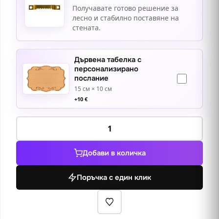
Получавате готово решение за
лесно и стабилно поставяне на
стената.
Дървена табелка с
персонализирано
послание
15 см × 10 см
+
10
€
количество
за
Двубоят
Добави в количка
след
маскарада
Поръчка с един клик
1859