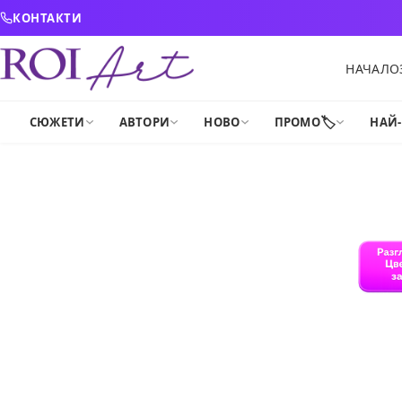
Skip to content
КОНТАКТИ
НАЧАЛО
🏷️
СЮЖЕТИ
АВТОРИ
НОВО
ПРОМО
НАЙ