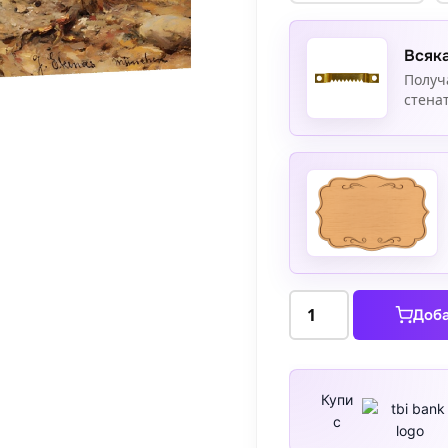
Всяка
Получ
стенат
количество
Доба
за
Две
жени
от
Купи
с
Флесберг