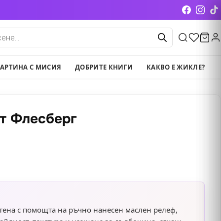
cts
АРТИНА С МИСИЯ
ДОБРИТЕ КНИГИ
КАКВО Е ЖИКЛЕ?
т Флесберг
тена с помощта на ръчно нанесен маслен релеф,