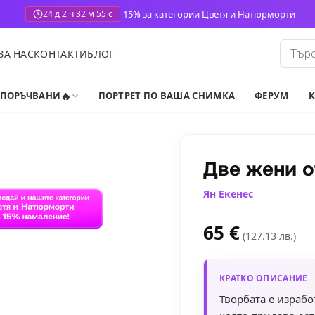
-15% за категории Цветя и Натюрморти
24 д 2 ч 32 м 54 с
Produ
ЗА НАС
КОНТАКТИ
БЛОГ
search
🔥
-ПОРЪЧВАНИ
ПОРТРЕТ ПО ВАША СНИМКА
ФЕРУМ
К
Две жени о
Ян Екенес
65
€
(127.13 лв.)
КРАТКО ОПИСАНИЕ
Творбата е израбо