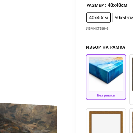
: 40х40см
РАЗМЕР
40х40см
50х50с
Изчистване
ИЗБОР НА РАМКА
Без рамка