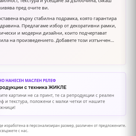
айлност, текстура и усещане за дълбочина, сякаш
живява пред очите ви.
оставена върху стабилна подрамка, която гарантира
здравина. Предлагаме избор от декоративни рамки,
ически и модерни дизайни, които подчертават
тила на произведението. Добавете този изтънчен
интериор и се насладете на красотата и хармонията.
НО НАНЕСЕН МАСЛЕН РЕЛЕФ
родукции с техника ЖИКЛЕ
ите картини не са принт, те са репродукции с реален
еф и текстура, положени с малки четки от нашите
ожници!
де изработена в персонализиран размер, различен от предложените.
свържете с нас.