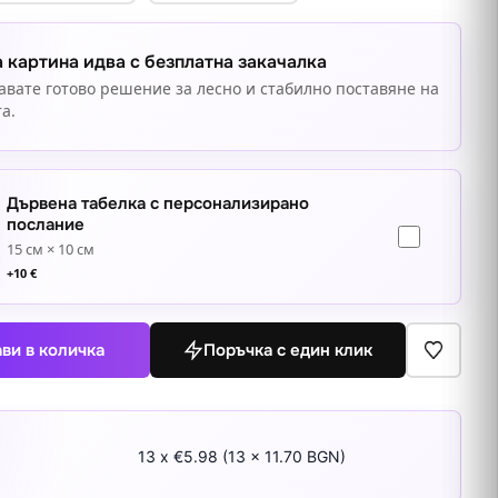
 картина идва с безплатна закачалка
авате готово решение за лесно и стабилно поставяне на
а.
Дървена табелка с персонализирано
послание
15 см × 10 см
+
10
€
ви в количка
Поръчка с един клик
13 x €5.98 (13 x 11.70 BGN)