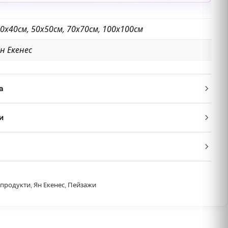
0х40см, 50х50см, 70х70см, 100х100см
н Екенес
а
и
 продукти
,
Ян Екенес
,
Пейзажи