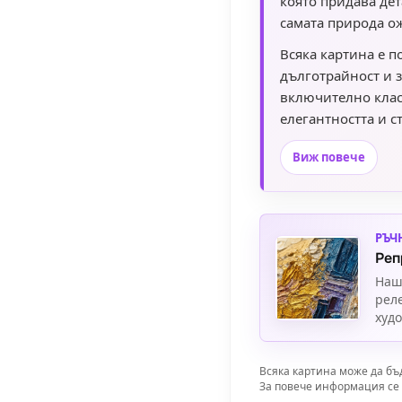
която придава дет
самата природа о
Всяка картина е п
дълготрайност и 
включително клас
елегантността и с
акцент към вашия 
Виж повече
РЪЧ
Реп
Наш
рел
худ
Всяка картина може да бъ
За повече информация се 