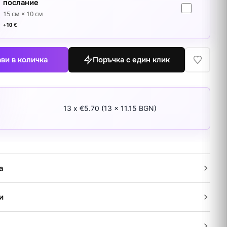
послание
15 см × 10 см
+
10
€
ви в количка
Поръчка с един клик
13 x €5.70 (13 x 11.15 BGN)
а
и