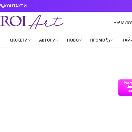
Skip to content
КОНТАКТИ
НАЧАЛО
🏷️
СЮЖЕТИ
АВТОРИ
НОВО
ПРОМО
НАЙ