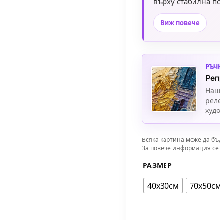
върху стабилна по
Предлагаме избор
Виж повече
модерни дизайни, 
произведението. 
и се насладете на
РЪЧ
Реп
Наш
рел
худ
Всяка картина може да бъ
За повече информация се 
РАЗМЕР
40х30см
70х50с