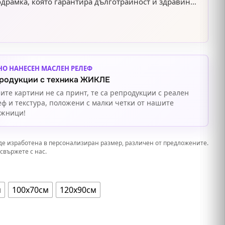
драмка, която гарантира дълготрайност и здравина.
 от декоративни рамки, включително класически и
които подчертават елегантността и стила на
Добавете този изтънчен акцент към вашия интериор
 красотата и хармонията.
НО НАНЕСЕН МАСЛЕН РЕЛЕФ
родукции с техника ЖИКЛЕ
ите картини не са принт, те са репродукции с реален
еф и текстура, положени с малки четки от нашите
ожници!
де изработена в персонализиран размер, различен от предложените.
свържете с нас.
м
100х70см
120х90см