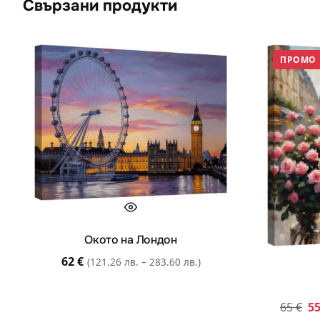
Свързани продукти
ПРОМО
Окото на Лондон
62
€
(121.26 лв. – 283.60 лв.)
65
€
5