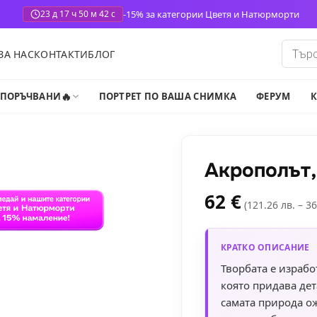
-15% за категории Цветя и Натюрморти
23 д 17 ч 50 м 40 с
Produ
ЗА НАС
КОНТАКТИ
БЛОГ
search
🔥
-ПОРЪЧВАНИ
ПОРТРЕТ ПО ВАША СНИМКА
ФЕРУМ
К
Акрополът,
62
€
(121.26 лв. – 36
КРАТКО ОПИСАНИЕ
Творбата е израбо
която придава дет
самата природа ож