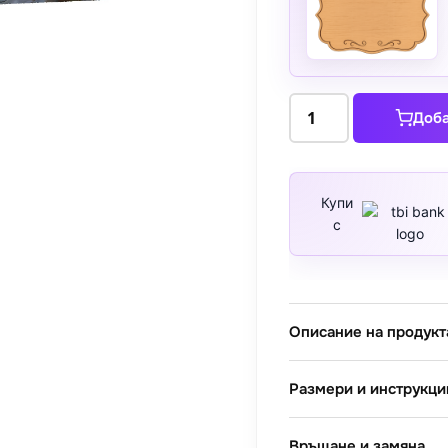
количество
Доба
за
Акрополът,
Атина
Купи
с
Описание на продукт
Размери и инструкци
Връщане и замяна