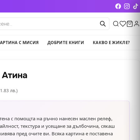
cts
АРТИНА С МИСИЯ
ДОБРИТЕ КНИГИ
КАКВО Е ЖИКЛЕ?
 Атина
1.83 лв.)
тена с помощта на ръчно нанесен маслен релеф,
айлност, текстура и усещане за дълбочина, сякаш
ивява пред очите ви. Всяка картина е поставена