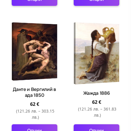
This
This
product
product
has
has
multiple
multiple
variants.
variants.
The
The
options
options
may
may
be
be
chosen
chosen
on
on
the
the
Данте и Вергилий в
Жажда 1886
ада 1850
product
product
62
€
page
page
62
€
(121.26 лв. – 361.83
(121.26 лв. – 303.15
лв.)
лв.)
Опции
Опции