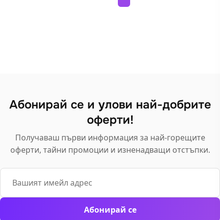
multiple
multiple
variants.
variants.
The
The
options
options
may
may
be
be
chosen
chosen
on
on
Абонирай се и улови най-добрите
the
the
product
оферти!
product
page
page
Получаваш първи информация за най-горещите
оферти, тайни промоции и изненадващи отстъпки.
Email
Абонирай се