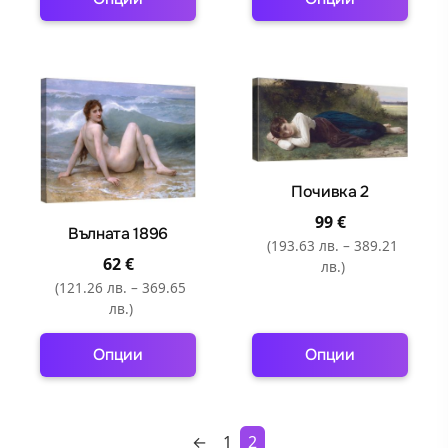
This
This
product
product
has
has
multiple
multiple
variants.
variants.
The
The
options
options
Почивка 2
may
may
99
€
be
be
Вълната 1896
(193.63 лв. – 389.21
chosen
chosen
62
€
лв.)
on
on
(121.26 лв. – 369.65
the
the
лв.)
product
product
Опции
Опции
page
page
This
This
product
product
has
has
←
1
2