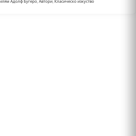
илям Адолф Бугеро
,
Автори
,
Класическо изкуство