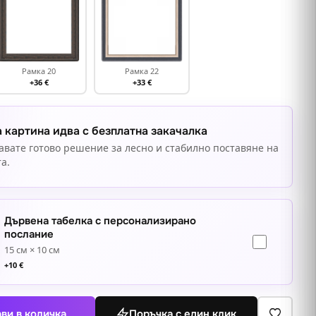
Рамка 20
Рамка 22
+36 €
+33 €
 картина идва с безплатна закачалка
авате готово решение за лесно и стабилно поставяне на
а.
Дървена табелка с персонализирано
послание
15 см × 10 см
+
10
€
ви в количка
Поръчка с един клик