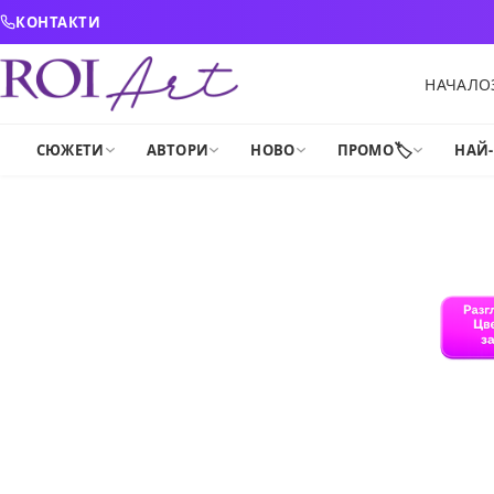
Skip to content
КОНТАКТИ
НАЧАЛО
🏷️
СЮЖЕТИ
АВТОРИ
НОВО
ПРОМО
НАЙ