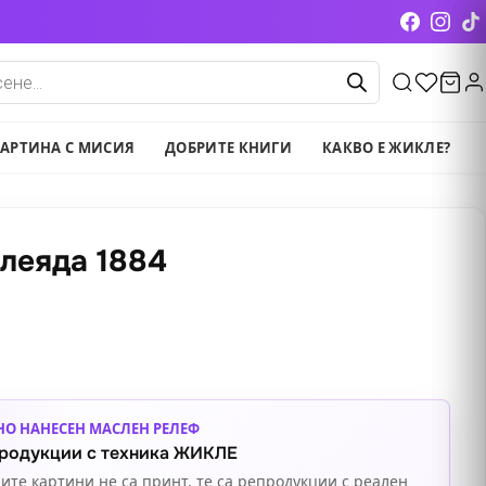
cts
АРТИНА С МИСИЯ
ДОБРИТЕ КНИГИ
КАКВО Е ЖИКЛЕ?
леяда 1884
НО НАНЕСЕН МАСЛЕН РЕЛЕФ
родукции с техника ЖИКЛЕ
ите картини не са принт, те са репродукции с реален