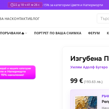
-15% за категории Цветя и Натюрморти
22 д 18 ч 41 м 24 с
Produ
ЗА НАС
КОНТАКТИ
БЛОГ
search
🔥
-ПОРЪЧВАНИ
ПОРТРЕТ ПО ВАША СНИМКА
ФЕРУМ
К
Изгубена П
Уилям Адолф Бугеро
99
€
(193.63 лв.)
РЪЧ
Реп
Наш