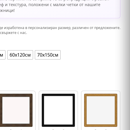
еф и текстура, положени с малки четки от нашите
ожници!
де изработена в персонализиран размер, различен от предложените.
свържете с нас.
см
60х120см
70х150см