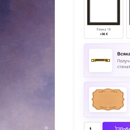
Рамка 18
+36 €
Всяка
Получ
стенат
количество
Доба