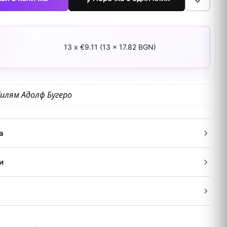
13 x €9.11 (13 x 17.82 BGN)
илям Адолф Бугеро
а
и