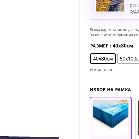
рел
худ
Всяка картина може да бъ
За повече информация се 
: 40х80см
РАЗМЕР
40х80см
50х100
Изчистване
ИЗБОР НА РАМКА