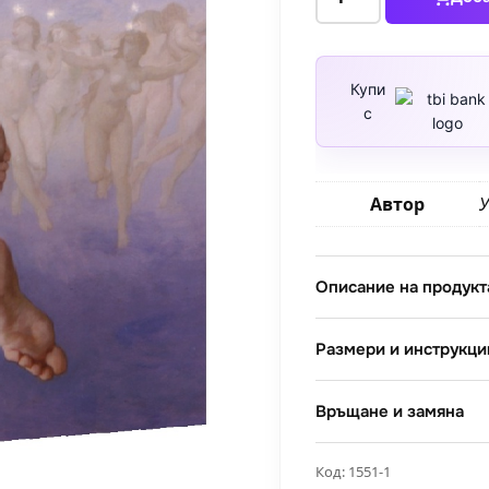
за
Изгубена
Плеяда
1884
Купи
с
Автор
У
Описание на продукт
Размери и инструкци
Връщане и замяна
Код:
1551-1