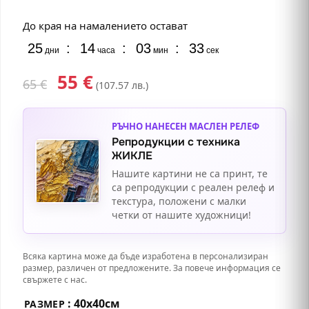
До края на намалението остават
25
:
14
:
03
:
32
дни
часа
мин
сек
55
€
65
€
(107.57 лв.)
РЪЧНО НАНЕСЕН МАСЛЕН РЕЛЕФ
Репродукции с техника
ЖИКЛЕ
Нашите картини не са принт, те
са репродукции с реален релеф и
текстура, положени с малки
четки от нашите художници!
Всяка картина може да бъде изработена в персонализиран
размер, различен от предложените. За повече информация се
свържете с нас.
: 40х40см
РАЗМЕР