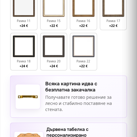
Рамка 11
Рамка 15
Рамка 16
Рамка 17
+24 €
+22 €
+22 €
+22 €
Рамка 18
Рамка 20
Рамка 22
+24 €
+24 €
+22 €
Всяка картина идва с
безплатна закачалка
Получавате готово решение за
лесно и стабилно поставяне на
стената.
Дървена табелка с
персонализирано