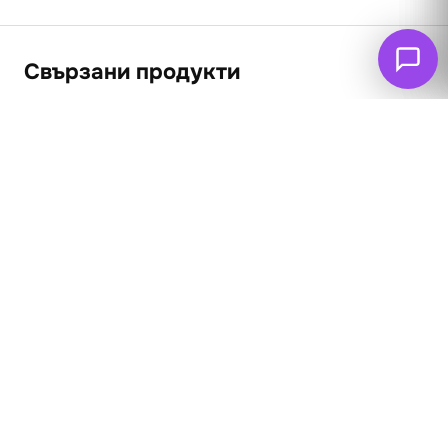
Свързани продукти
Цъфтящи овошки
62
€
Портрет на Адел
(121.26 лв. – 361.83
Блох-Бауер
лв.)
65
€
(127.13 лв. – 369.65
лв.)