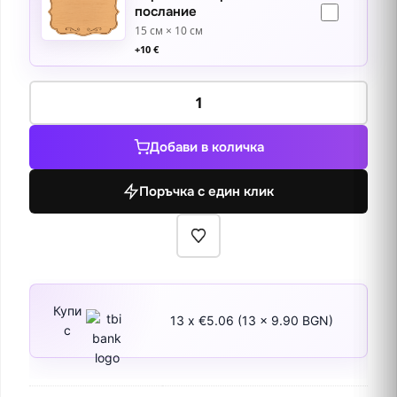
послание
15 см × 10 см
+
10
€
количество
за
Натюрморт
Добави в количка
с
теменуги
Поръчка с един клик
Купи
13 x €5.06 (13 x 9.90 BGN)
с