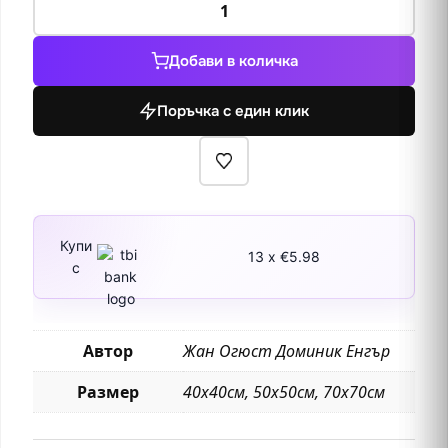
за
Вергилий
Добави в количка
чете
Енеидата
Поръчка с един клик
на
Август,
Ливия
и
Октавия
1812
Купи
13 x €5.98
с
Автор
Жан Огюст Доминик Енгър
Размер
40х40см, 50х50см, 70х70см