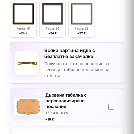
Рамка 18
Рамка 20
Рамка 22
+24 €
+24 €
+22 €
Всяка картина идва с
безплатна закачалка
Получавате готово решение за
лесно и стабилно поставяне на
стената.
Дървена табелка с
персонализирано
послание
15 см × 10 см
+
10
€
количество