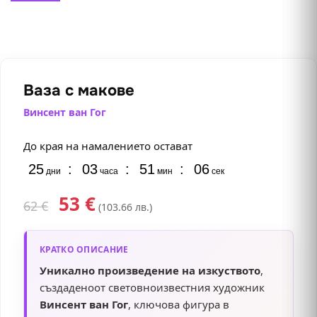
Ваза с макове
Винсент ван Гог
До края на намалението остават
25
:
03
:
51
:
05
дни
часа
мин
сек
53
€
62
€
(103.66 лв.)
КРАТКО ОПИСАНИЕ
Уникално произведение на изкуството
,
създаденоот световноизвестния художник
Винсент ван Гог
, ключова фигура в