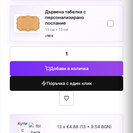
Дървена табелка с
персонализирано
послание
15 см × 10 см
+
10
€
количество
за
Ваза
Добави в количка
с
макове
Поръчка с един клик
Купи
13 x €4.88 (13 x 9.54 BGN)
с