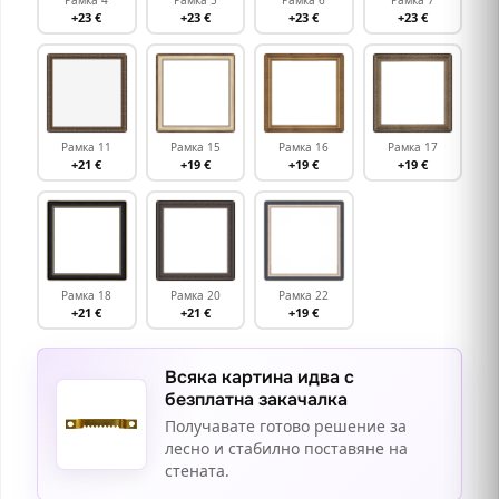
+23 €
+23 €
+23 €
+23 €
Рамка 11
Рамка 15
Рамка 16
Рамка 17
+21 €
+19 €
+19 €
+19 €
Рамка 18
Рамка 20
Рамка 22
+21 €
+21 €
+19 €
Всяка картина идва с
безплатна закачалка
Получавате готово решение за
лесно и стабилно поставяне на
стената.