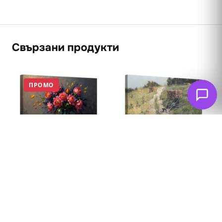
Свързани продукти
ПРОМО
Ловец в почивка ,
1892
69
€
Натюрморт 4
(134.95 лв. – 252.30
лв.)
62
€
53
€
(103.66 лв. – 258.17
лв.)