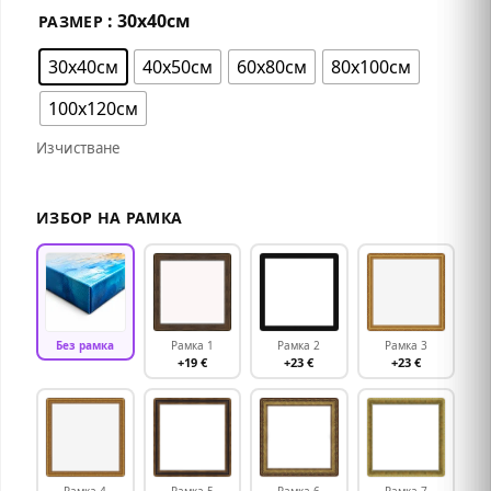
: 30х40см
РАЗМЕР
30х40см
40х50см
60х80см
80х100см
100х120см
Изчистване
ИЗБОР НА РАМКА
Без рамка
Рамка 1
Рамка 2
Рамка 3
+19 €
+23 €
+23 €
Рамка 4
Рамка 5
Рамка 6
Рамка 7