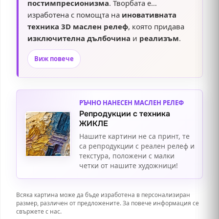
постимпресионизма
. Творбата е
изработена с помощта на
иновативната
техника 3D маслен релеф
, която придава
изключителна дълбочина
и
реализъм
.
Ние използваме само
висококачествени
Виж повече
бои и материали
, като всяка творба е
поставена върху
здрава подрамка
и
предлага избор от
разнообразни
декоративни рамки
. Картината е
готова за
РЪЧНО НАНЕСЕН МАСЛЕН РЕЛЕФ
окачване
, което я прави идеално
Репродукции с техника
допълнение към всяко помещение – от
ЖИКЛЕ
уютен дом
до
стилен офис
. Добавете
Нашите картини не са принт, те
характер и стил
към своя интериор с тази
са репродукции с реален релеф и
впечатляваща творба
, която не само
текстура, положени с малки
четки от нашите художници!
украсява пространството
, но и
разказва
история
.
Всяка картина може да бъде изработена в персонализиран
размер, различен от предложените. За повече информация се
свържете с нас.