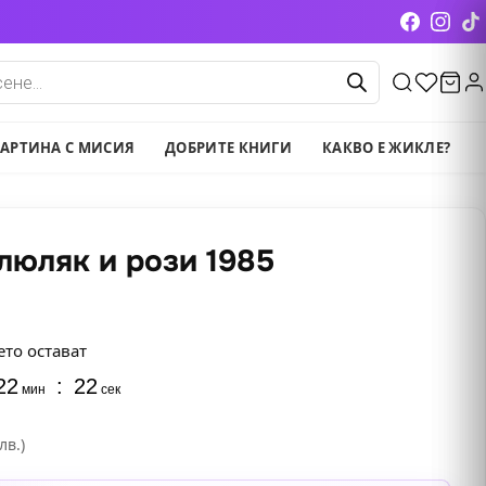
cts
АРТИНА С МИСИЯ
ДОБРИТЕ КНИГИ
КАКВО Е ЖИКЛЕ?
 люляк и рози 1985
ето остават
22
:
21
мин
сек
лв.)