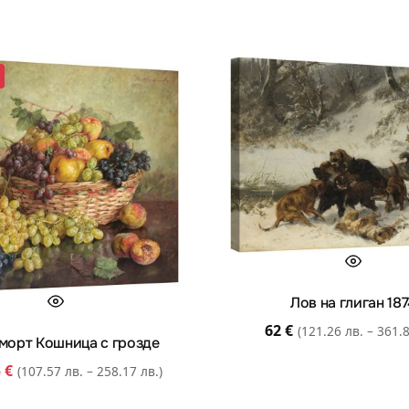
Лов на глиган 18
62
€
(121.26 лв. – 361.8
орт Кошница с грозде
5
€
(107.57 лв. – 258.17 лв.)