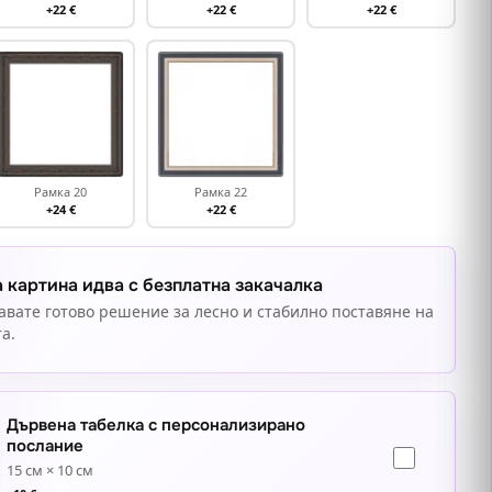
+22 €
+22 €
+22 €
Рамка 20
Рамка 22
+24 €
+22 €
 картина идва с безплатна закачалка
авате готово решение за лесно и стабилно поставяне на
а.
Дървена табелка с персонализирано
послание
15 см × 10 см