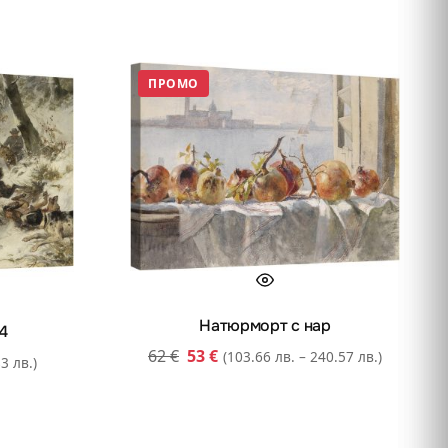
ПРОМО
Натюрморт с нар
74
62
€
53
€
(103.66 лв. – 240.57 лв.)
3 лв.)