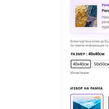
РЪЧ
Реп
Наш
рел
худ
Всяка картина може да бъ
За повече информация се 
: 40х40см
РАЗМЕР
40х40см
50х50с
Изчистване
ИЗБОР НА РАМКА