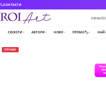
Skip to content
КОНТАКТИ
НАЧАЛО
🏷️
СЮЖЕТИ
АВТОРИ
НОВО
ПРОМО
НАЙ
ПРОМО