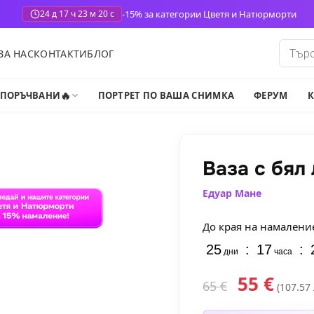
-15% за категории Цветя и Натюрморти
24 д 17 ч 23 м 18 с
Produ
ЗА НАС
КОНТАКТИ
БЛОГ
search
🔥
-ПОРЪЧВАНИ
ПОРТРЕТ ПО ВАША СНИМКА
ФЕРУМ
К
Ваза с бял
Едуар Мане
До края на намалени
25
:
17
:
дни
часа
55
€
65
€
(107.57 