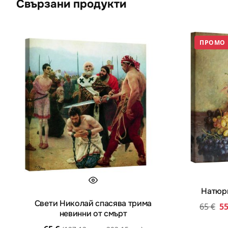
Свързани продукти
ПРОМО
Натюрм
Свети Николай спасява трима
65
€
5
невинни от смърт