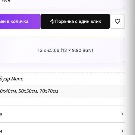
+
10
€
ви в количка
Поръчка с един клик
13 x €5.06 (13 x 9.90 BGN)
дуар Мане
0х40см, 50х50см, 70х70см
а
и