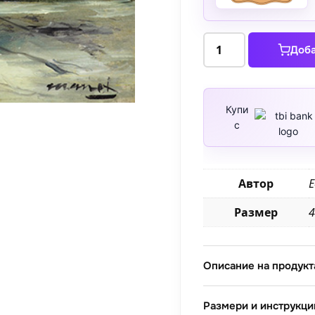
количество
Доба
за
Ваза
с
бял
Купи
с
люляк
и
рози
1985
Автор
Е
Размер
4
Описание на продукт
Размери и инструкци