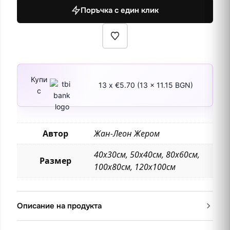
преди
Поръчка с един клик
1867
Купи
13 x €5.70 (13 x 11.15 BGN)
с
Автор
Жан-Леон Жером
40х30см, 50х40см, 80х60см,
Размер
100х80см, 120х100см
Описание на продукта