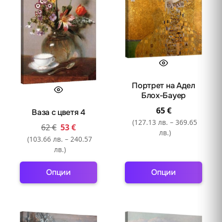
Портрет на Адел
Блох-Бауер
65
€
Ваза с цветя 4
(127.13 лв. – 369.65
62
€
53
€
лв.)
(103.66 лв. – 240.57
лв.)
Опции
Опции
This
This
product
product
has
has