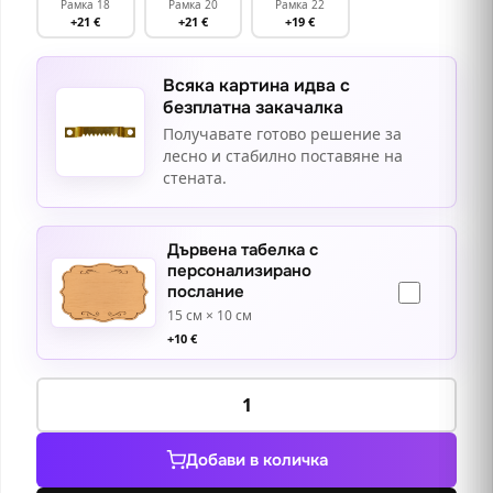
Рамка 18
Рамка 20
Рамка 22
+21 €
+21 €
+19 €
Всяка картина идва с
безплатна закачалка
Получавате готово решение за
лесно и стабилно поставяне на
стената.
Дървена табелка с
персонализирано
послание
15 см × 10 см
+
10
€
количество
за
В
Добави в количка
пустинята,