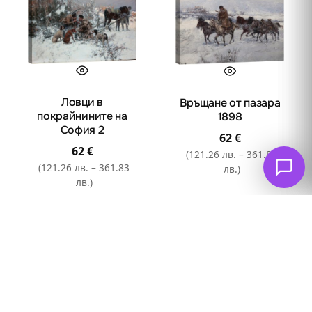
multiple
multiple
variants.
variants.
The
The
options
options
may
may
be
be
Ловци в
Връщане от пазара
chosen
chosen
покрайнините на
1898
on
on
София 2
62
€
the
the
62
€
(121.26 лв. – 361.83
product
product
(121.26 лв. – 361.83
лв.)
page
page
лв.)
Опции
Опции
This
This
product
product
has
has
multiple
multiple
variants.
variants.