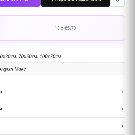
13 x €5.70
0х30см, 70х50см, 100х70см
вгуст Маке
а
и