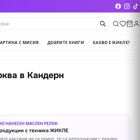
cts
АРТИНА С МИСИЯ
ДОБРИТЕ КНИГИ
КАКВО Е ЖИКЛЕ?
рква в Кандерн
НО НАНЕСЕН МАСЛЕН РЕЛЕФ
родукции с техника ЖИКЛЕ
ите картини не са принт, те са репродукции с реален