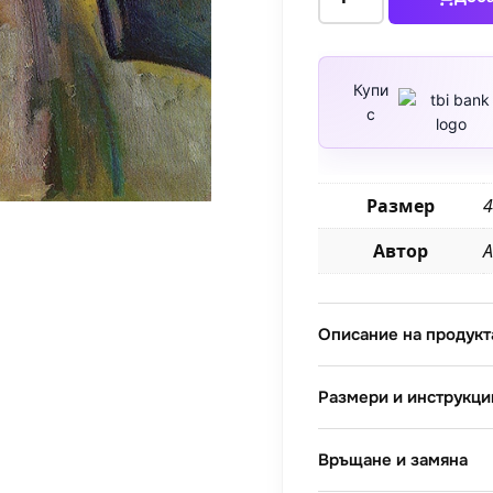
за
Улица
с
църква
Купи
с
в
Кандерн
Размер
4
Автор
А
Описание на продукт
Размери и инструкци
Връщане и замяна