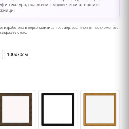
еф и текстура, положени с малки четки от нашите
ожници!
де изработена в персонализиран размер, различен от предложените.
свържете с нас.
м
100х70см