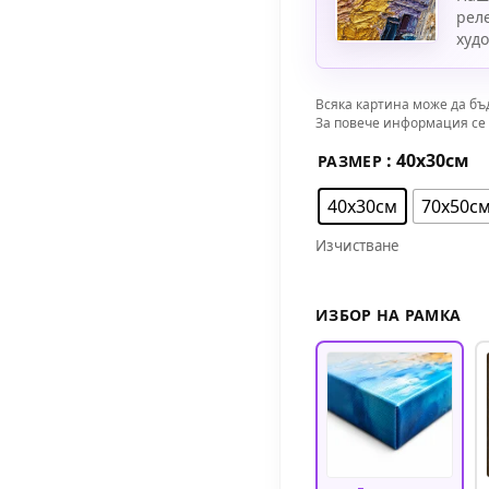
рел
худ
Всяка картина може да бъ
За повече информация се 
: 40х30см
РАЗМЕР
40х30см
70х50с
Изчистване
ИЗБОР НА РАМКА