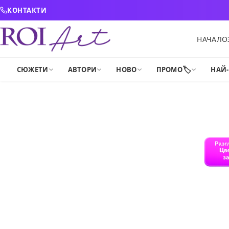
Skip to content
КОНТАКТИ
НАЧАЛО
🏷️
СЮЖЕТИ
АВТОРИ
НОВО
ПРОМО
НАЙ