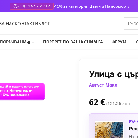
-15% за категории Цветя и Натюрморти
21 д 11 ч 57 м 19 с
Produ
ЗА НАС
КОНТАКТИ
БЛОГ
search
🔥
-ПОРЪЧВАНИ
ПОРТРЕТ ПО ВАША СНИМКА
ФЕРУМ
К
Улица с цъ
Август Маке
62
€
(121.26 лв.)
РЪЧ
Реп
Наш