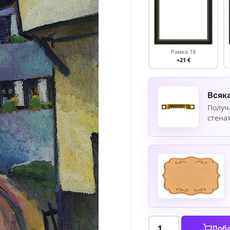
Рамка 18
+21 €
Всяка
Получ
стенат
количество
Доба