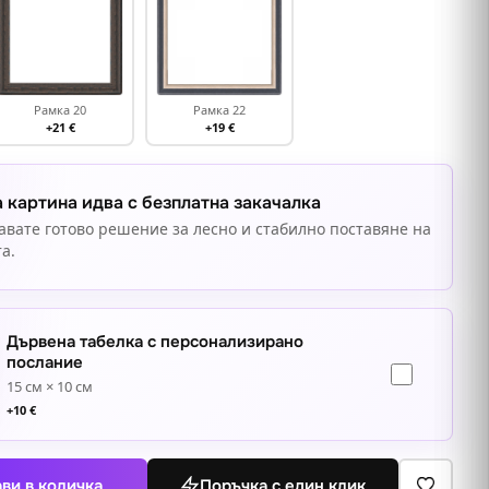
Рамка 20
Рамка 22
+21 €
+19 €
 картина идва с безплатна закачалка
авате готово решение за лесно и стабилно поставяне на
а.
Дървена табелка с персонализирано
послание
15 см × 10 см
+
10
€
ви в количка
Поръчка с един клик