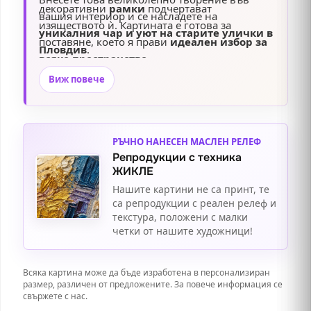
декоративни
рамки
подчертават
вашия интериор и се насладете на
изяществото ѝ. Картината е готова за
уникалния чар и уют на старите улички в
поставяне, което я прави
идеален избор за
Пловдив
.
всяко пространство
.
Виж повече
РЪЧНО НАНЕСЕН МАСЛЕН РЕЛЕФ
Репродукции с техника
ЖИКЛЕ
Нашите картини не са принт, те
са репродукции с реален релеф и
текстура, положени с малки
четки от нашите художници!
Всяка картина може да бъде изработена в персонализиран
размер, различен от предложените. За повече информация се
свържете с нас.