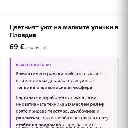
Цветният уют на малките улички в
Пловдив
69
€
(134.95 лв.)
КРАТКО ОПИСАНИЕ
Романтичен градски пейзаж
, създаден с
внимание към детайла и усещане за
топлина и живописна атмосфера
.
Картината е изработена с помощта на
иновативната техника
3D маслен релеф
,
която придава
текстура, дълбочина и
реализъм
. Всяка творба е поставена върху
стабилна подрамка
, а предлаганите
Внесете това великолепно творение във