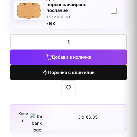
персонализирано
послание
15 см × 10 см
+
10
€
количество
за
Цветният
Добави в количка
уют
на
Поръчка с един клик
малките
улички
в
Пловдив
Купи
13 x €6.35
с