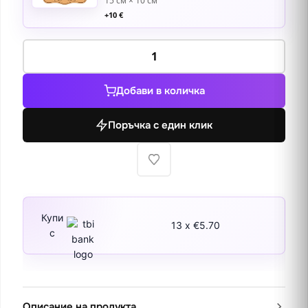
15 см × 10 см
+
10
€
количество
за
Цветна
Добави в количка
къща
на
Поръчка с един клик
радостта,
София
Купи
13 x €5.70
с
Описание на продукта