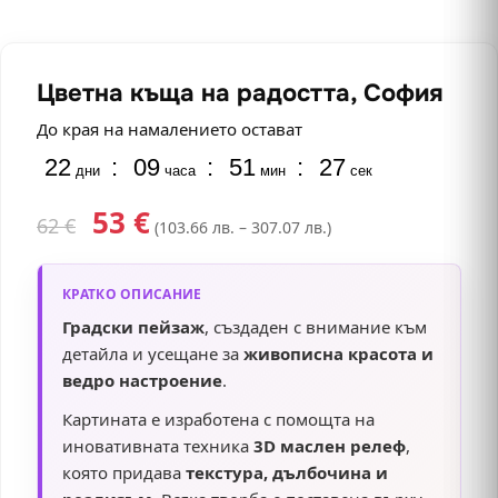
Цветна къща на радостта, София
До края на намалението остават
22
:
09
:
51
:
26
дни
часа
мин
сек
53
€
62
€
(103.66 лв. – 307.07 лв.)
КРАТКО ОПИСАНИЕ
Градски пейзаж
, създаден с внимание към
детайла и усещане за
живописна красота и
ведро настроение
.
Картината е изработена с помощта на
иновативната техника
3D маслен релеф
,
която придава
текстура, дълбочина и