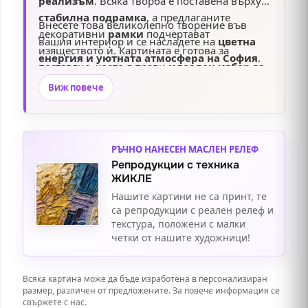
реализъм
. Всяка творба е поставена върху
стабилна подрамка
, а предлаганите
Внесете това великолепно творение във
декоративни
рамки
подчертават
вашия интериор и се насладете на
цветна
изяществото ѝ. Картината е готова за
енергия и уютната атмосфера на София
.
поставяне, което я прави
идеален избор за
всяко пространство
.
Виж повече
РЪЧНО НАНЕСЕН МАСЛЕН РЕЛЕФ
Репродукции с техника
ЖИКЛЕ
Нашите картини не са принт, те
са репродукции с реален релеф и
текстура, положени с малки
четки от нашите художници!
Всяка картина може да бъде изработена в персонализиран
размер, различен от предложените. За повече информация се
свържете с нас.