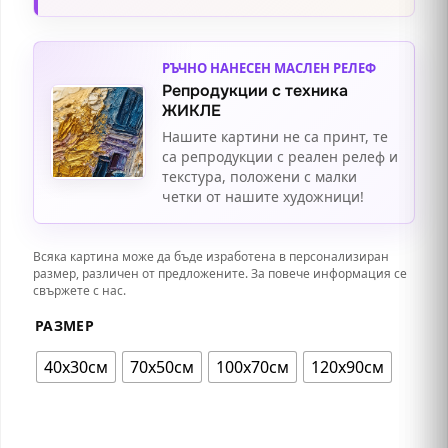
изтънчен акцент към вашия интериор и се
насладете на красотата и хармонията.
РЪЧНО НАНЕСЕН МАСЛЕН РЕЛЕФ
Репродукции с техника
ЖИКЛЕ
Нашите картини не са принт, те
са репродукции с реален релеф и
текстура, положени с малки
четки от нашите художници!
Всяка картина може да бъде изработена в персонализиран
размер, различен от предложените. За повече информация се
свържете с нас.
РАЗМЕР
40х30см
70х50см
100х70см
120х90см