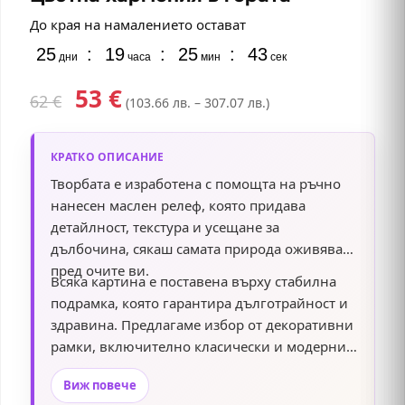
До края на намалението остават
25
:
19
:
25
:
42
дни
часа
мин
сек
53
€
62
€
(103.66 лв. – 307.07 лв.)
КРАТКО ОПИСАНИЕ
Творбата е изработена с помощта на ръчно
нанесен маслен релеф, която придава
детайлност, текстура и усещане за
дълбочина, сякаш самата природа оживява
пред очите ви.
Всяка картина е поставена върху стабилна
подрамка, която гарантира дълготрайност и
здравина. Предлагаме избор от декоративни
рамки, включително класически и модерни
дизайни, които подчертават елегантността и
Виж повече
стила на произведението. Добавете този