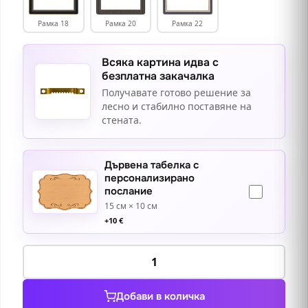
Рамка 18
Рамка 20
Рамка 22
Всяка картина идва с
безплатна закачалка
Получавате готово решение за
лесно и стабилно поставяне на
стената.
Дървена табелка с
персонализирано
послание
15 см × 10 см
+
10
€
количество
за
Цветна
Добави в количка
хармония