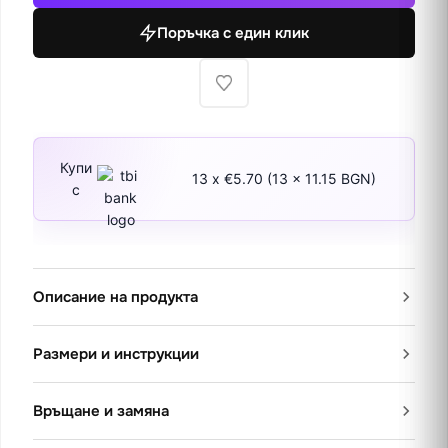
в
Поръчка с един клик
гората
Купи
13 x €5.70 (13 x 11.15 BGN)
с
Описание на продукта
Размери и инструкции
Връщане и замяна