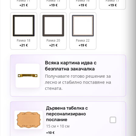
Рамка 11
Рамка 15
Рамка 16
Рамка 17
+21 €
+19 €
+19 €
+19 €
Рамка 18
Рамка 20
Рамка 22
+21 €
+21 €
+19 €
Всяка картина идва с
безплатна закачалка
Получавате готово решение за
лесно и стабилно поставяне на
стената.
Дървена табелка с
персонализирано
послание
15 см × 10 см
+
10
€