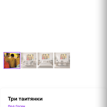
Три таитянки
Пол Гоген