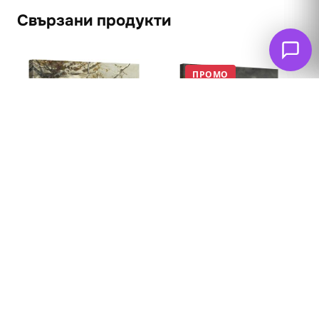
Свързани продукти
ПРОМО
Орхидея с две
птички 1871
62
€
53
€
(103.66 лв. – 240.57
Ловно куче и глиган
лв.)
1889
62
€
(121.26 лв. – 361.83
лв.)