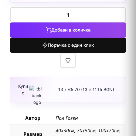
количество
за
Три
Добави в количка
таитянки
Поръчка с един клик
Купи
13 x €5.70 (13 x 11.15 BGN)
с
Автор
Пол Гоген
40х30см, 70х50см, 100х70см,
Размер