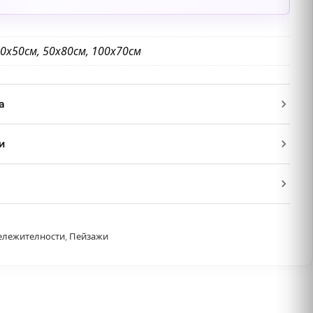
0х50см, 50х80см, 100х70см
а
и
ележителности
,
Пейзажи