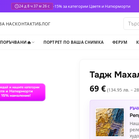
-15% за категории Цветя и Натюрморти
24 д 8 ч 37 м 24 с
Produ
ЗА НАС
КОНТАКТИ
БЛОГ
search
🔥
-ПОРЪЧВАНИ
ПОРТРЕТ ПО ВАША СНИМКА
ФЕРУМ
К
Тадж Маха
69
€
(134.95 лв. – 28
РЪЧ
Реп
Наш
рел
худ