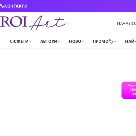
Skip to content
КОНТАКТИ
НАЧАЛО
🏷️
СЮЖЕТИ
АВТОРИ
НОВО
ПРОМО
НАЙ