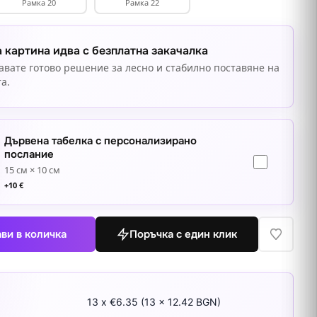
Рамка 20
Рамка 22
 картина идва с безплатна закачалка
авате готово решение за лесно и стабилно поставяне на
а.
Дървена табелка с персонализирано
послание
15 см × 10 см
+
10
€
ви в количка
Поръчка с един клик
13 x €6.35 (13 x 12.42 BGN)