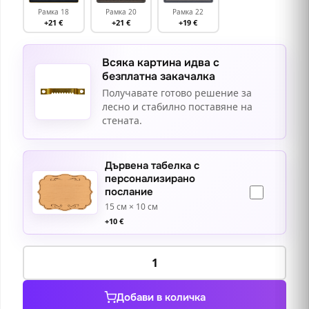
Рамка 18
Рамка 20
Рамка 22
+21 €
+21 €
+19 €
Всяка картина идва с
безплатна закачалка
Получавате готово решение за
лесно и стабилно поставяне на
стената.
Дървена табелка с
персонализирано
послание
15 см × 10 см
+
10
€
количество
за
Смъртта
Добави в количка
на