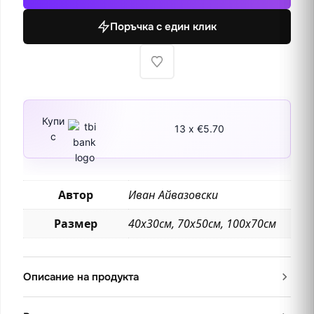
Христофор
Поръчка с един клик
Колумб
със
спътници
на
три
катера
Купи
13 x €5.70
с
Автор
Иван Айвазовски
Размер
40х30см, 70х50см, 100х70см
Описание на продукта