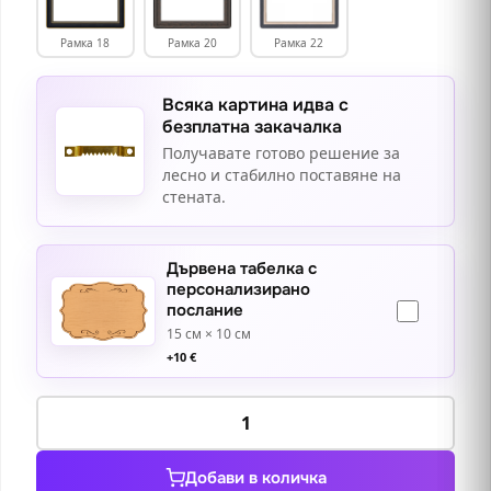
Рамка 18
Рамка 20
Рамка 22
Всяка картина идва с
безплатна закачалка
Получавате готово решение за
лесно и стабилно поставяне на
стената.
Дървена табелка с
персонализирано
послание
15 см × 10 см
+
10
€
количество
за
Слизането
Добави в количка
на