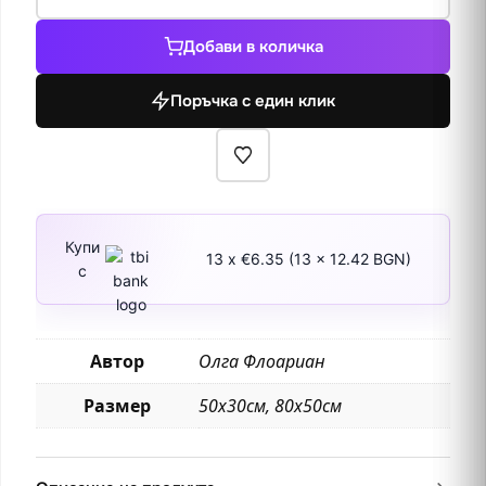
за
Селски
Добави в количка
път
под
Поръчка с един клик
лятното
обедно
слънце,
1899
Купи
13 x €6.35 (13 x 12.42 BGN)
с
Автор
Олга Флоариан
Размер
50х30см, 80х50см