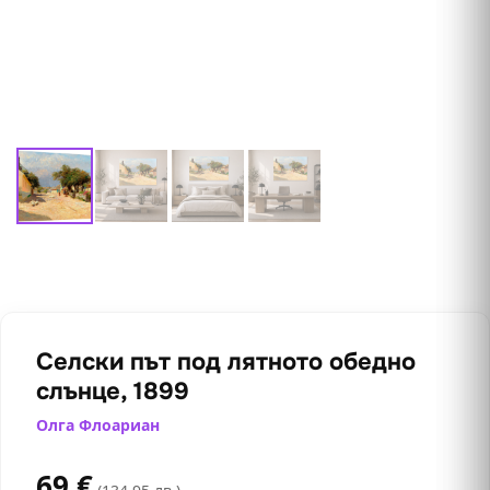
Селски път под лятното обедно
слънце, 1899
Олга Флоариан
69
€