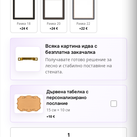
Рамка 18
Рамка 20
Рамка 22
+24 €
+24 €
+22 €
Всяка картина идва с
безплатна закачалка
Получавате готово решение за
лесно и стабилно поставяне на
стената.
Дървена табелка с
персонализирано
послание
15 см × 10 см
+
10
€
количество