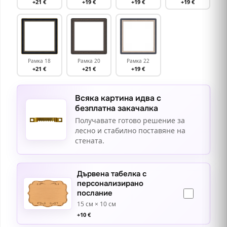
+21 €
+19 €
+19 €
+19 €
Рамка 18
Рамка 20
Рамка 22
+21 €
+21 €
+19 €
Всяка картина идва с
безплатна закачалка
Получавате готово решение за
лесно и стабилно поставяне на
стената.
Дървена табелка с
персонализирано
послание
15 см × 10 см
+
10
€