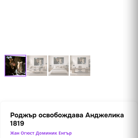
Роджър освобождава Анджелика
1819
Жан Огюст Доминик Енгър