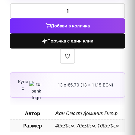
количество
за
Роджър
Добави в количка
освобождава
Анджелика
Поръчка с един клик
1819
Купи
13 x €5.70 (13 x 11.15 BGN)
с
Автор
Жан Огюст Доминик Енгър
Размер
40х30см, 70х50см, 100х70см