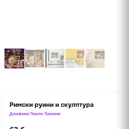
Римски руини и скулптура
Джовани Паоло Панини