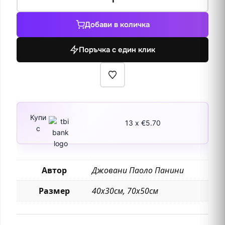
за
Римски
Добави в количка
руини
и
Поръчка с един клик
скулптура
Купи
13 x €5.70
с
Автор
Джовани Паоло Панини
Размер
40х30см, 70х50см