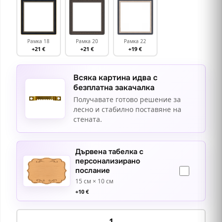
Рамка 18
Рамка 20
Рамка 22
+21 €
+21 €
+19 €
Всяка картина идва с
безплатна закачалка
Получавате готово решение за
лесно и стабилно поставяне на
стената.
Дървена табелка с
персонализирано
послание
15 см × 10 см
+
10
€
количество