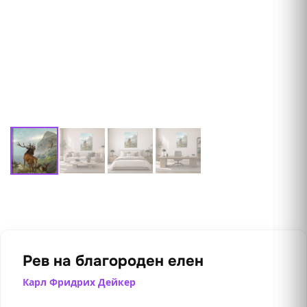
Рев на благороден елен
Карл Фридрих Дейкер