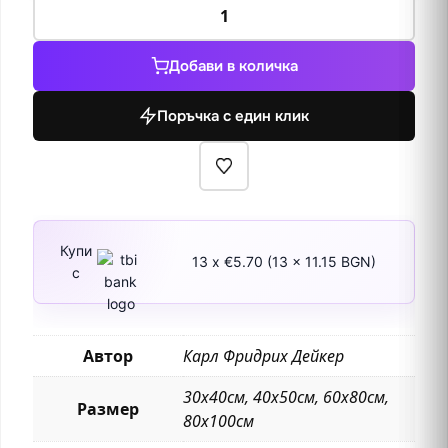
количество
за
Рев
Добави в количка
на
благороден
Поръчка с един клик
елен
Купи
13 x €5.70 (13 x 11.15 BGN)
с
Автор
Карл Фридрих Дейкер
30х40см, 40х50см, 60х80см,
Размер
80х100см