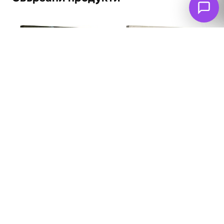
Елен 1890
В гората
62
€
62
€
(121.26 лв. – 283.60
(121.26 лв. – 283.60
лв.)
лв.)