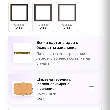
Рамка 18
Рамка 20
Рамка 22
+21 €
+21 €
+19 €
Всяка картина идва с
безплатна закачалка
Получавате готово решение за
лесно и стабилно поставяне на
стената.
Дървена табелка с
персонализирано
послание
15 см × 10 см
+
10
€