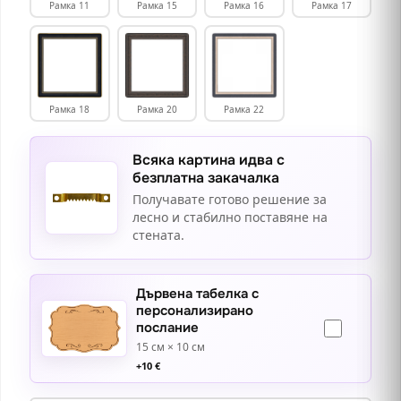
Рамка 11
Рамка 15
Рамка 16
Рамка 17
Рамка 18
Рамка 20
Рамка 22
Всяка картина идва с
безплатна закачалка
Получавате готово решение за
лесно и стабилно поставяне на
стената.
Дървена табелка с
персонализирано
послание
15 см × 10 см
+
10
€