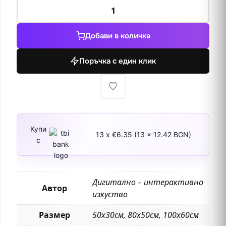
количество
за
Ранобудни
Добави в количка
цветя
Поръчка с един клик
Купи
13 x €6.35 (13 x 12.42 BGN)
с
Дигитално – интерактивно
Автор
изкуство
Размер
50х30см, 80х50см, 100х60см