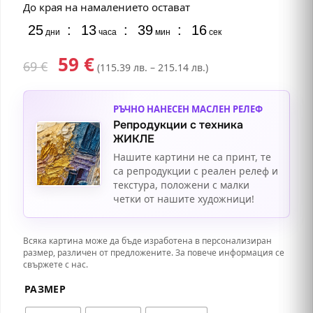
До края на намалението остават
25
:
13
:
39
:
16
дни
часа
мин
сек
59
€
69
€
(115.39 лв. – 215.14 лв.)
РЪЧНО НАНЕСЕН МАСЛЕН РЕЛЕФ
Репродукции с техника
ЖИКЛЕ
Нашите картини не са принт, те
са репродукции с реален релеф и
текстура, положени с малки
четки от нашите художници!
Всяка картина може да бъде изработена в персонализиран
размер, различен от предложените. За повече информация се
свържете с нас.
РАЗМЕР